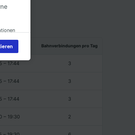
rne
o-Via
ationen
zen
nd letzter Zug
Bahnverbindungen pro Tag
ieren
s bei
 Sie
5 – 17:44
3
rden
en. Ihre
 gebeten
5 – 17:44
3
5 – 17:44
3
ellen:
mationen
0 – 19:30
2
 von
chung
5 – 19:30
6