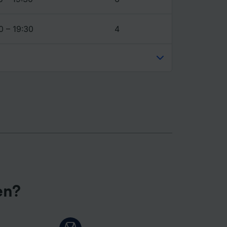
0 – 19:30
4
en?