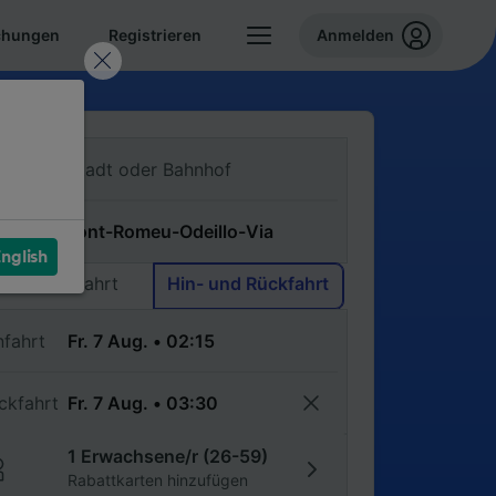
chungen
Registrieren
Anmelden
n
ch
nglish
Einfache Fahrt
Hin- und Rückfahrt
nfahrt
ckfahrt
1 Erwachsene/r (26-59)
Rabattkarten hinzufügen