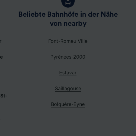
Beliebte Bahnhöfe in der Nähe
von nearby
r
Font-Romeu Ville
e
Pyrénées-2000
Estavar
Saillagouse
 St-
Bolquère-Eyne
-