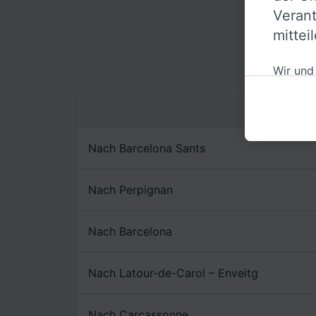
Verant
mittei
Top 
Wir und
auf ein
persone
akzepti
berecht
Nach Barcelona Sants
jederzei
unseren 
Daten w
Nach Perpignan
haben, I
Nach Barcelona
Wir und
Verwend
Identifi
Nach Latour-de-Carol – Enveitg
auf ein
Werbele
sowie E
Nach Carcassonne