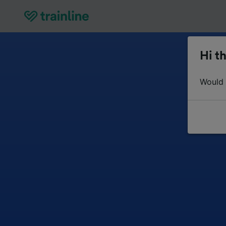
Hi th
Would y