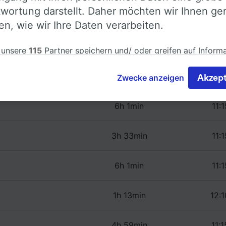
wortung darstellt. Daher möchten wir Ihnen ge
len, wie wir Ihre Daten verarbeiten.
Strecken ab Font-Romeu-Odeill
 unsere
115
Partner speichern und/ oder greifen auf Inform
em Gerät zu, z.B. auf eindeutige Kennungen in Cookies, um
nbezogene Daten zu verarbeiten. Sie können Ihre Präferen
Dauer
Erster u
Zwecke anzeigen
Akzept
eren oder verwalten, einschließlich Ihres Widerspruchsrecht
igtem Interesse. Klicken Sie dazu bitte unten oder besuchen
6h 1min
11:1
t die Seite der Datenschutzrichtlinie. Diese Präferenzen we
Partnern signalisiert und haben keinen Einfluss auf Surfdat
erden nicht für Tracking-Zwecke verwendet, wenn Sie uns
3h 33min
11:1
hr Surfverhalten nicht zu verfolgen.
6h 1min
11:1
 unsere Partner verarbeiten Daten, um Folgendes bereitzust
ung genauer Standortdaten. Endgeräteeigenschaften zur
kation aktiv abfragen. Speichern von oder Zugriff auf Infor
1h 13min
12:1
em Endgerät. Personalisierte Werbung und Inhalte, Messung
istung und der Performance von Inhalten, Zielgruppenfors
ntwicklung und Verbesserung von Angeboten.
4h 59min
11:1