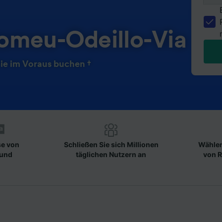
omeu-Odeillo-Via
ie im Voraus buchen †
se von
Schließen Sie sich Millionen
Wählen
 und
täglichen Nutzern an
von R