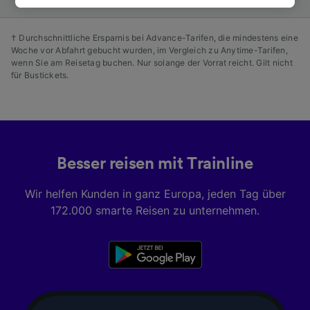
besuchen Sie jederzeit die Seite der
Datenschutzrichtlinie. Diese Präferenzen
† Durchschnittliche Ersparnis bei Advance-Tarifen, die mindestens eine
werden unseren Partnern signalisiert und
Woche vor Abfahrt gebucht wurden, im Vergleich zu Anytime-Tarifen,
haben keinen Einfluss auf Surfdaten. Ihre
wenn Sie am Reisetag buchen. Nur solange der Vorrat reicht. Gilt nicht
für Bustickets.
Daten werden nicht für Tracking-Zwecke
verwendet, wenn Sie uns gebeten haben, Ihr
Surfverhalten nicht zu verfolgen.
Wir und unsere Partner verarbeiten Daten, um
Folgendes bereitzustellen:
Besser reisen mit Trainline
Verwendung genauer Standortdaten.
Endgeräteeigenschaften zur Identifikation
Wir helfen Kunden in ganz Europa, jeden Tag über
aktiv abfragen. Speichern von oder Zugriff auf
172.000 smarte Reisen zu unternehmen.
Informationen auf einem Endgerät.
Personalisierte Werbung und Inhalte, Messung
von Werbeleistung und der Performance von
Inhalten, Zielgruppenforschung sowie
Entwicklung und Verbesserung von
Angeboten.
Liste der Partner (Lieferanten)