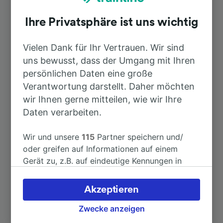
Ihre Privatsphäre ist uns wichtig
Top Strecken ab Dunières
Vielen Dank für Ihr Vertrauen. Wir sind
uns bewusst, dass der Umgang mit Ihren
Dauer
persönlichen Daten eine große
Verantwortung darstellt. Daher möchten
Nach Rom
8h 39min
wir Ihnen gerne mitteilen, wie wir Ihre
Daten verarbeiten.
Nach St-Étienne Châteaucreux
5h 8min
Wir und unsere
115
Partner speichern und/
oder greifen auf Informationen auf einem
Nach Monaco—Monte-Carlo
53min
Gerät zu, z.B. auf eindeutige Kennungen in
Cookies, um personenbezogene Daten zu
Nach St-Étienne
5h 8min
verarbeiten. Sie können Ihre Präferenzen
Akzeptieren
akzeptieren oder verwalten, einschließlich
Ihres Widerspruchsrechts bei berechtigtem
Zwecke anzeigen
Nach Firminy
5h 37min
Interesse. Klicken Sie dazu bitte unten oder