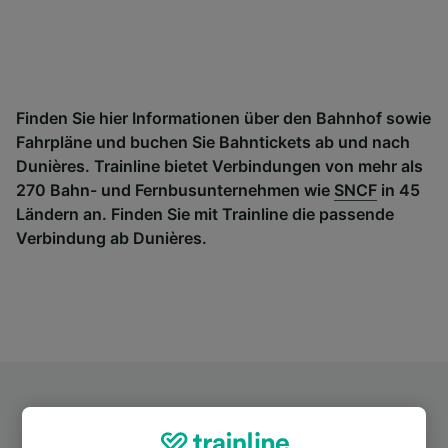
Finden Sie hier Informationen über den Bahnhof sowie
Fahrpläne und buchen Sie Bahntickets ab und nach
Dunières. Trainline bietet Verbindungen von mehr als
270 Bahn- und Fernbusunternehmen wie
SNCF
in 45
Ländern an. Finden Sie mit Trainline die passende
Verbindung ab Dunières.