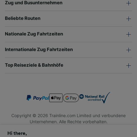
Zug und Busunternehmen
Beliebte Routen
Nationale Zug Fahrtzeiten
Internationale Zug Fahrtzeiten
Top Reiseziele & Bahnhöfe
Copyright © 2026 Trainline.com Limited und verbundene
Unternehmen. Alle Rechte vorbehalten.
Trainline.com Limited ist in England und Wales registriert.
Hi there,
Firmennummer 3846791. Registrierte Adresse: 1 Stonecutter