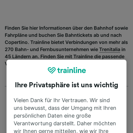
Finden Sie hier Informationen über den Bahnhof sowie
Fahrpläne und buchen Sie Bahntickets ab und nach
Copertino. Trainline bietet Verbindungen von mehr als
270 Bahn- und Fernbusunternehmen wie
Trenitalia
in
45 Ländern an. Finden Sie mit Trainline die passende
Verbindung ab Copertino.
Ihre Privatsphäre ist uns wichtig
Vielen Dank für Ihr Vertrauen. Wir sind
uns bewusst, dass der Umgang mit Ihren
persönlichen Daten eine große
Adresse
Verantwortung darstellt. Daher möchten
wir Ihnen gerne mitteilen, wie wir Ihre