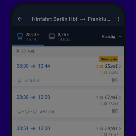
Folgendes bereitzustellen:
Verwendung genauer Standortdaten.
Endgeräteeigenschaften zur Identifikation
aktiv abfragen. Speichern von oder Zugriff auf
Informationen auf einem Endgerät.
Personalisierte Werbung und Inhalte, Messung
von Werbeleistung und der Performance von
Inhalten, Zielgruppenforschung sowie
Entwicklung und Verbesserung von
Angeboten.
Liste der Partner (Lieferanten)