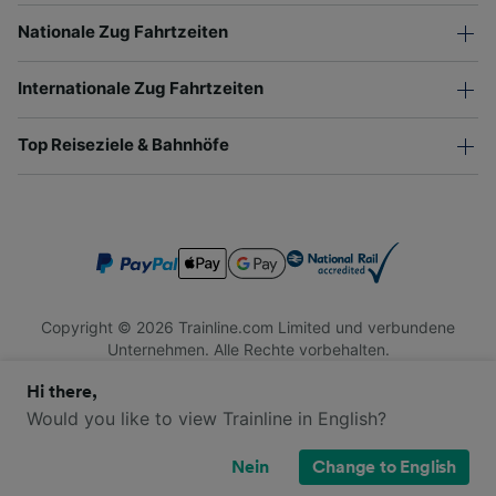
Nationale Zug Fahrtzeiten
Internationale Zug Fahrtzeiten
Top Reiseziele & Bahnhöfe
Copyright © 2026 Trainline.com Limited und verbundene
Unternehmen. Alle Rechte vorbehalten.
Trainline.com Limited ist in England und Wales registriert.
Hi there,
Firmennummer 3846791. Registrierte Adresse: 1 Stonecutter
St, London EC4A 4AH, United Kingdom. USt-IdNr.: 791 7261
Would you like to view Trainline in English?
06.
Nein
Change to English