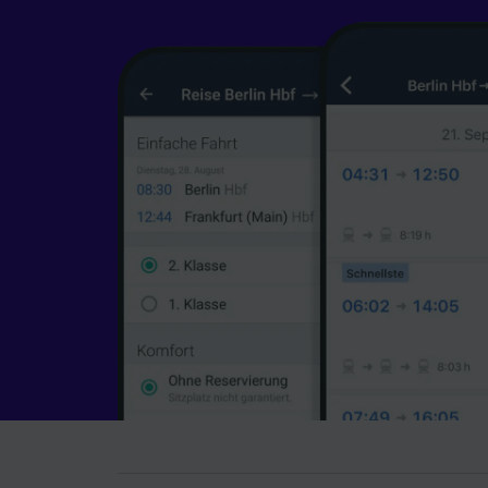
Werbele
sowie E
Liste de