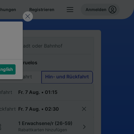
chungen
Registrieren
Anmelden
n
ch
nglish
Einfache Fahrt
Hin- und Rückfahrt
nfahrt
ckfahrt
1 Erwachsene/r (26-59)
Rabattkarten hinzufügen