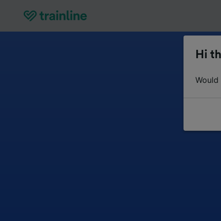
Hi th
Would y