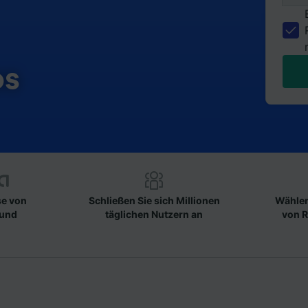
os
se von
Schließen Sie sich Millionen
Wählen
 und
täglichen Nutzern an
von R