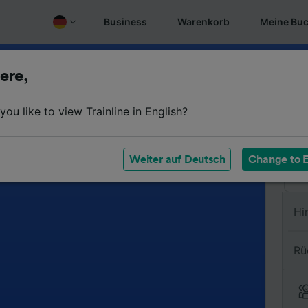
Business
Warenkorb
Meine Bu
ere,
Vo
ou like to view Trainline in English?
Na
Weiter auf Deutsch
Change to E
Hi
Rü