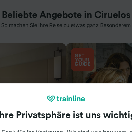
Beliebte Angebote in Ciruelos
So machen Sie Ihre Reise zu etwas ganz Besonderem
Ihre Privatsphäre ist uns wichti