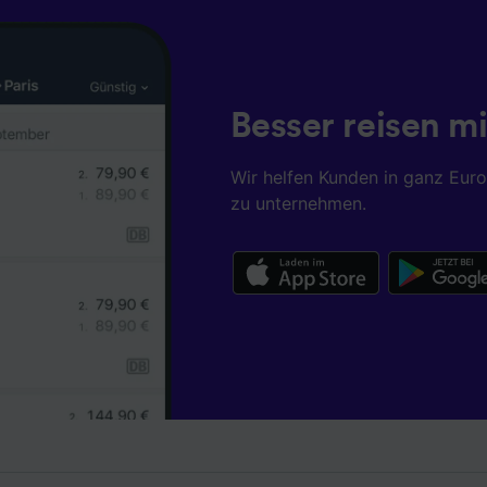
istung und der Performance von Inhalten, Zielgruppenfors
ntwicklung und Verbesserung von Angeboten.
r Partner (Lieferanten)
Besser reisen mi
Wir helfen Kunden in ganz Eur
zu unternehmen.