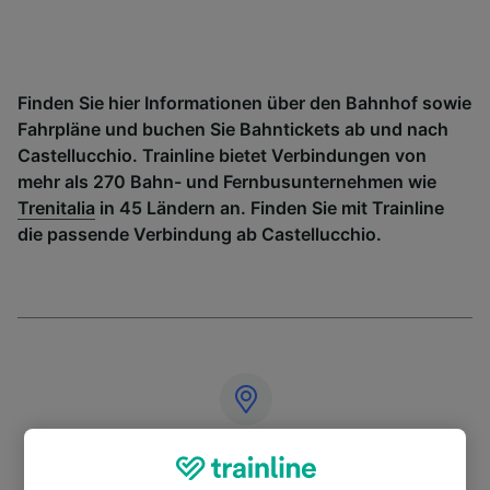
Finden Sie hier Informationen über den Bahnhof sowie
Fahrpläne und buchen Sie Bahntickets ab und nach
Castellucchio. Trainline bietet Verbindungen von
mehr als 270 Bahn- und Fernbusunternehmen wie
Trenitalia
in 45 Ländern an. Finden Sie mit Trainline
die passende Verbindung ab Castellucchio.
Adresse