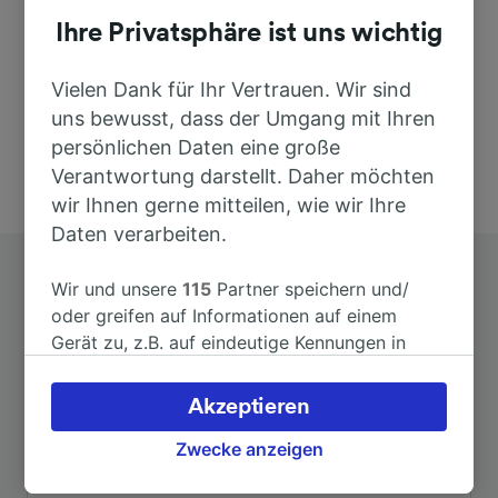
46014 Castellucchio
Ihre Privatsphäre ist uns wichtig
Italy
Vielen Dank für Ihr Vertrauen. Wir sind
uns bewusst, dass der Umgang mit Ihren
persönlichen Daten eine große
Verantwortung darstellt. Daher möchten
wir Ihnen gerne mitteilen, wie wir Ihre
Daten verarbeiten.
Wir und unsere
115
Partner speichern und/
oder greifen auf Informationen auf einem
Gerät zu, z.B. auf eindeutige Kennungen in
Cookies, um personenbezogene Daten zu
verarbeiten. Sie können Ihre Präferenzen
Top Strecken ab Castellucchio
Akzeptieren
akzeptieren oder verwalten, einschließlich
Ihres Widerspruchsrechts bei berechtigtem
Zwecke anzeigen
Interesse. Klicken Sie dazu bitte unten oder
Dauer