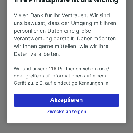
Ihre Privatsphäre ist uns wichtig
Nach Madrid
12h 7min
Vielen Dank für Ihr Vertrauen. Wir sind
uns bewusst, dass der Umgang mit Ihren
Nach Murcia
23h 17min
persönlichen Daten eine große
Verantwortung darstellt. Daher möchten
wir Ihnen gerne mitteilen, wie wir Ihre
Nach Valencia
13h 36min
Daten verarbeiten.
Nach Madrid Atocha
12h 7min
Wir und unsere
115
Partner speichern und/
oder greifen auf Informationen auf einem
Nach Barcelona
8h 53min
Gerät zu, z.B. auf eindeutige Kennungen in
Cookies, um personenbezogene Daten zu
verarbeiten. Sie können Ihre Präferenzen
Nach Cartagena
24h 43min
Akzeptieren
akzeptieren oder verwalten, einschließlich
Ihres Widerspruchsrechts bei berechtigtem
Zwecke anzeigen
Weitere Verbindungen sehen
Interesse. Klicken Sie dazu bitte unten oder
besuchen Sie jederzeit die Seite der
Datenschutzrichtlinie. Diese Präferenzen