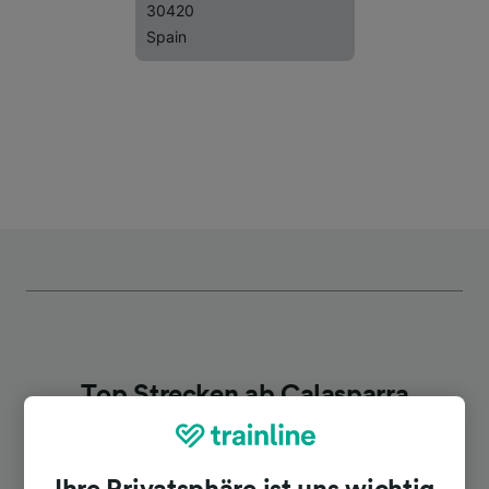
30420
Spain
Top Strecken ab Calasparra
Dauer