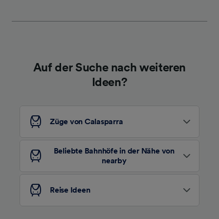
werden unseren Partnern signalisiert und
haben keinen Einfluss auf Surfdaten. Ihre
Daten werden nicht für Tracking-Zwecke
verwendet, wenn Sie uns gebeten haben, Ihr
Surfverhalten nicht zu verfolgen.
Auf der Suche nach weiteren
Wir und unsere Partner verarbeiten Daten, um
Ideen?
Folgendes bereitzustellen:
Verwendung genauer Standortdaten.
Endgeräteeigenschaften zur Identifikation
aktiv abfragen. Speichern von oder Zugriff auf
Züge von Calasparra
Informationen auf einem Endgerät.
Personalisierte Werbung und Inhalte, Messung
von Werbeleistung und der Performance von
Beliebte Bahnhöfe in der Nähe von
Inhalten, Zielgruppenforschung sowie
nearby
Entwicklung und Verbesserung von
Angeboten.
Reise Ideen
Liste der Partner (Lieferanten)