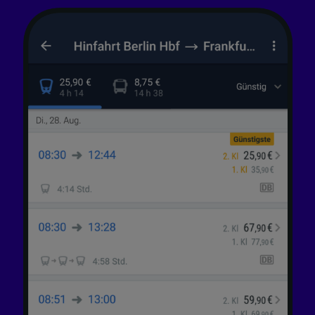
Folgendes bereitzustellen:
Verwendung genauer Standortdaten.
Endgeräteeigenschaften zur Identifikation
aktiv abfragen. Speichern von oder Zugriff auf
Informationen auf einem Endgerät.
Personalisierte Werbung und Inhalte, Messung
von Werbeleistung und der Performance von
Inhalten, Zielgruppenforschung sowie
Entwicklung und Verbesserung von
Angeboten.
Liste der Partner (Lieferanten)