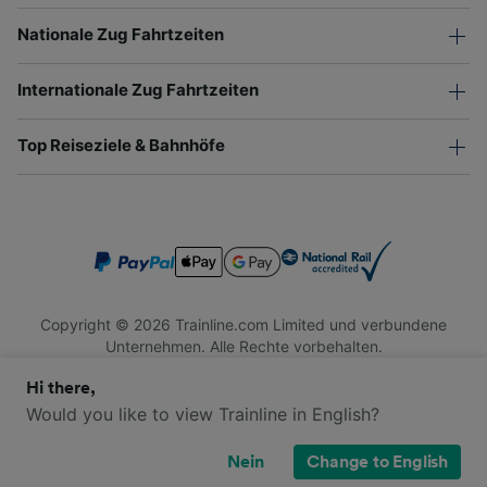
Nationale Zug Fahrtzeiten
Internationale Zug Fahrtzeiten
Top Reiseziele & Bahnhöfe
Copyright © 2026 Trainline.com Limited und verbundene
Unternehmen. Alle Rechte vorbehalten.
Trainline.com Limited ist in England und Wales registriert.
Hi there,
Firmennummer 3846791. Registrierte Adresse: 1 Stonecutter
St, London EC4A 4AH, United Kingdom. USt-IdNr.: 791 7261
Would you like to view Trainline in English?
06.
Nein
Change to English