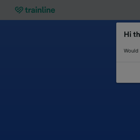
Hi th
Would y