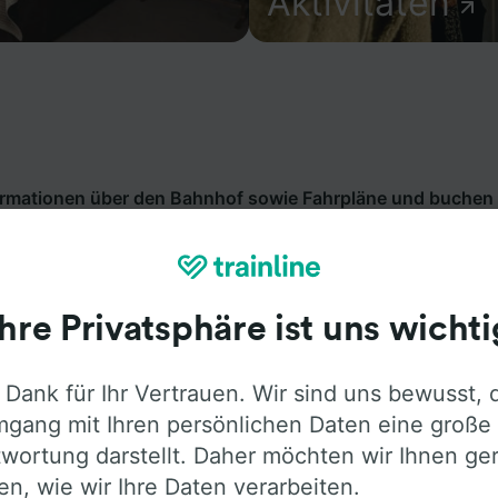
Aktivitäten
formationen über den Bahnhof sowie Fahrpläne und buchen 
sthafen. Trainline bietet Verbindungen von mehr als 270 
en wie
Deutsche Bahn
in 45 Ländern an. Finden Sie mit Tra
ng ab Berlin Westhafen.
Ihre Privatsphäre ist uns wichti
 Dank für Ihr Vertrauen. Wir sind uns bewusst, 
gang mit Ihren persönlichen Daten eine große
wortung darstellt. Daher möchten wir Ihnen ge
len, wie wir Ihre Daten verarbeiten.