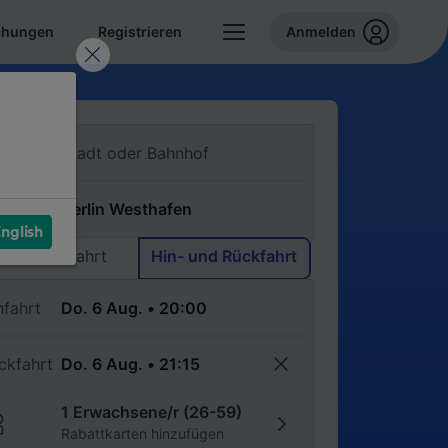
chungen
Registrieren
Anmelden
n
ch
nglish
Einfache Fahrt
Hin- und Rückfahrt
nfahrt
ckfahrt
1 Erwachsene/r (26-59)
Rabattkarten hinzufügen