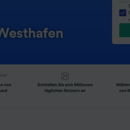
 Westhafen
se von
Schließen Sie sich Millionen
Wählen
 und
täglichen Nutzern an
von R