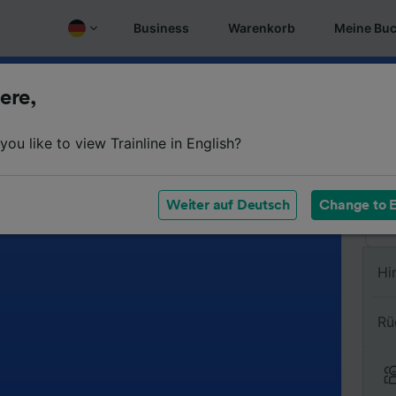
Business
Warenkorb
Meine Bu
ere,
Vo
ou like to view Trainline in English?
Na
Weiter auf Deutsch
Change to E
Hi
Rü