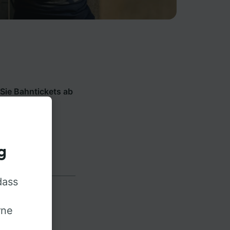
Sie Bahntickets ab
Bahn- und
inline die
g
dass
rne