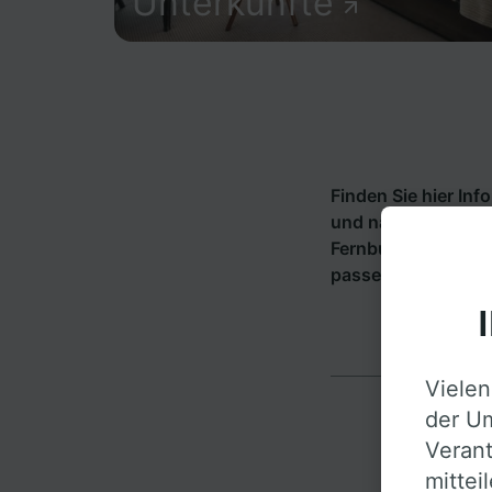
Unterkünfte
Finden Sie hier In
und nach Berlin We
Fernbusunternehm
passende Verbindu
Vielen
der Um
Verant
mittei