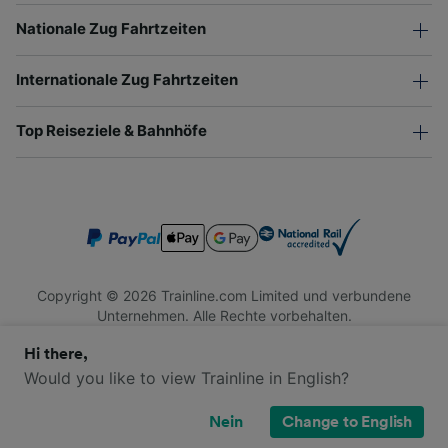
Nationale Zug Fahrtzeiten
Internationale Zug Fahrtzeiten
Top Reiseziele & Bahnhöfe
Copyright © 2026 Trainline.com Limited und verbundene
Unternehmen. Alle Rechte vorbehalten.
Trainline.com Limited ist in England und Wales registriert.
Hi there,
Firmennummer 3846791. Registrierte Adresse: 1 Stonecutter
St, London EC4A 4AH, United Kingdom. USt-IdNr.: 791 7261
Would you like to view Trainline in English?
06.
Nein
Change to English