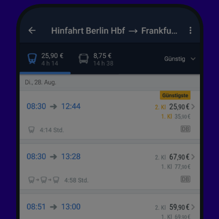
Folgendes bereitzustellen:
Verwendung genauer Standortdaten.
Endgeräteeigenschaften zur Identifikation
aktiv abfragen. Speichern von oder Zugriff auf
Informationen auf einem Endgerät.
Personalisierte Werbung und Inhalte, Messung
von Werbeleistung und der Performance von
Inhalten, Zielgruppenforschung sowie
Entwicklung und Verbesserung von
Angeboten.
Liste der Partner (Lieferanten)