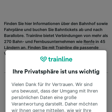
Finden Sie hier Informationen über den Bahnhof sowie
Fahrpläne und buchen Sie Bahntickets ab und nach
Barallobre. Trainline bietet Verbindungen von mehr als
270 Bahn- und Fernbusunternehmen wie
Renfe
in 45
Ländern an. Finden Sie mit Trainline die passende
Verbindung ab Barallobre.
Ihre Privatsphäre ist uns wichtig
Vielen Dank für Ihr Vertrauen. Wir sind
uns bewusst, dass der Umgang mit Ihren
persönlichen Daten eine große
Adresse
Verantwortung darstellt. Daher möchten
wir Ihnen gerne mitteilen, wie wir Ihre