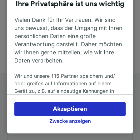
Ihre Privatsphäre ist uns wichtig
Zollhausstr.
03103 Neu-Seeland
Deutschland
Vielen Dank für Ihr Vertrauen. Wir sind
uns bewusst, dass der Umgang mit Ihren
persönlichen Daten eine große
Verantwortung darstellt. Daher möchten
wir Ihnen gerne mitteilen, wie wir Ihre
Daten verarbeiten.
Wir und unsere
115
Partner speichern und/
oder greifen auf Informationen auf einem
Gerät zu, z.B. auf eindeutige Kennungen in
Cookies, um personenbezogene Daten zu
verarbeiten. Sie können Ihre Präferenzen
Akzeptieren
akzeptieren oder verwalten, einschließlich
Top Strecken ab Bahnsdorf
Ihres Widerspruchsrechts bei berechtigtem
Zwecke anzeigen
Interesse. Klicken Sie dazu bitte unten oder
besuchen Sie jederzeit die Seite der