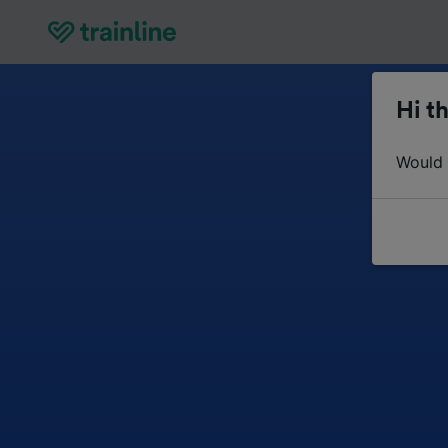
Hi th
Would y