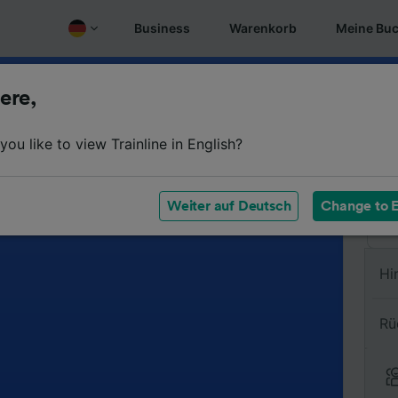
Business
Warenkorb
Meine Bu
ere,
Vo
ou like to view Trainline in English?
Na
Weiter auf Deutsch
Change to E
Hi
Rü