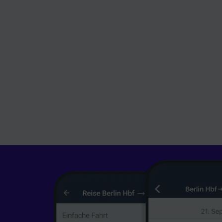
Daten w
haben, I
Wir und
Verwend
Identifi
auf ein
Werbele
sowie E
Liste de