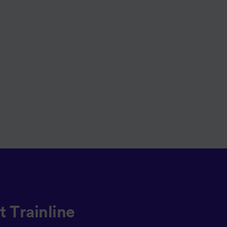
 gebeten
ellen:
mationen
 von
chung
t Trainline