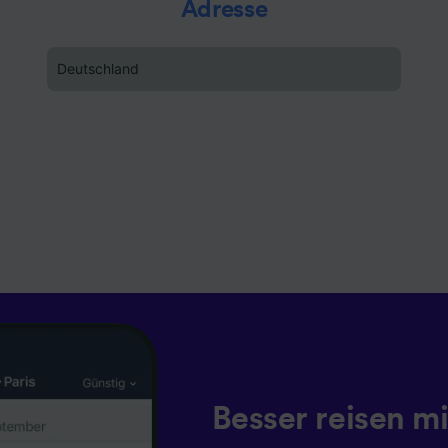
erden nicht für Tracking-Zwecke verwendet, wenn Sie uns
Adresse
hr Surfverhalten nicht zu verfolgen.
Deutschland
 unsere Partner verarbeiten Daten, um Folgendes bereitzust
ung genauer Standortdaten. Endgeräteeigenschaften zur
kation aktiv abfragen. Speichern von oder Zugriff auf Infor
em Endgerät. Personalisierte Werbung und Inhalte, Messung
istung und der Performance von Inhalten, Zielgruppenfors
ntwicklung und Verbesserung von Angeboten.
r Partner (Lieferanten)
Besser reisen mi