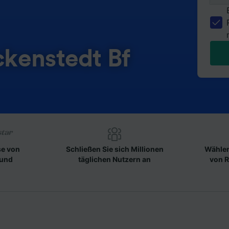
kenstedt Bf
se von
Schließen Sie sich Millionen
Wählen
 und
täglichen Nutzern an
von R