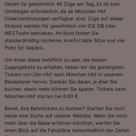
fahren für gewöhnlich 46 Züge am Tag. Es ist kein
Folgendes bereitzustellen:
Umsteigen erforderlich, da ab München Hbf
Verwendung genauer Standortdaten.
Endgeräteeigenschaften zur Identifikation
Direktverbindungen verfügbar sind. Züge auf dieser
aktiv abfragen. Speichern von oder Zugriff auf
Strecke werden für gewöhnlich von ICE DB oder
Informationen auf einem Endgerät.
WESTbahn betrieben. An Bord finden Sie
Personalisierte Werbung und Inhalte, Messung
standardmäßig moderne, komfortable Sitze und viel
von Werbeleistung und der Performance von
Platz für Gepäck.
Inhalten, Zielgruppenforschung sowie
Entwicklung und Verbesserung von
Um Ihnen dabei behilflich zu sein, die besten
Angeboten.
Zugangebote zu erhalten, heben wir die günstigsten
Liste der Partner (Lieferanten)
Tickets von Ulm Hbf nach München Hbf in unserem
Reiseplaner hervor. Denken Sie daran, je eher Sie
buchen, desto mehr können Sie sparen. Tickets nach
München Hbf starten bei 6.99 €.
Bereit, Ihre Bahntickets zu buchen? Starten Sie noch
heute eine Suche auf unserer Website. Wenn Sie noch
mehr über die Reise erfahren möchten, werfen Sie
einen Blick auf die Fahrpläne (einschließlich der Zeiten