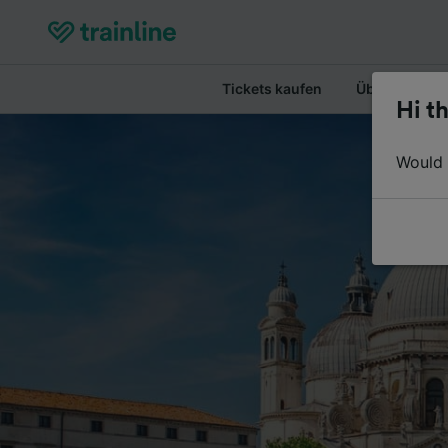
Tickets kaufen
Überblick
Hi th
Would y