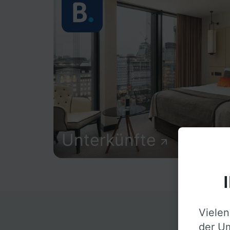
Unterkünfte
Vielen
D
der Um