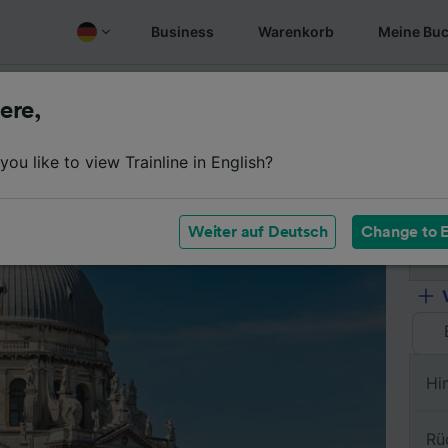
Business
Warenkorb
Meine Bu
Fahrplan
Wagenklassen
Services an Bord
Günstige
ere,
ou like to view Trainline in English?
Vo
Weiter auf Deutsch
Change to E
Na
Hi
Rü