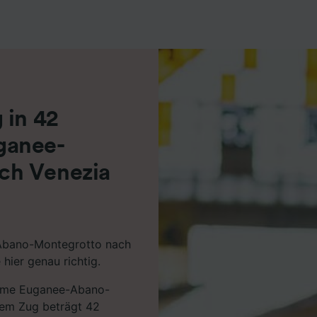
r Partner (Lieferanten)
 in 42
ganee-
ch Venezia
Abano-Montegrotto nach
hier genau richtig.
Terme Euganee-Abano-
dem Zug beträgt 42