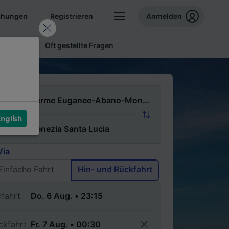
chungen
Registrieren
Anmelden
 Tickets
Oft gestellte Fragen
n
nglish
ch
Via
Einfache Fahrt
Hin- und Rückfahrt
nfahrt
ckfahrt