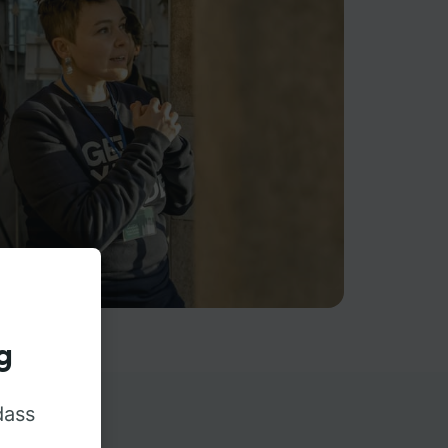
g
dass
rn