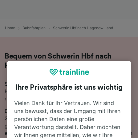
Home
Bahnfahrplan
Schwerin Hbf nach Hagenow Land
Bequem von Schwerin Hbf nach
Hagenow Land - nehmen Sie den Zug!
Sie wollen mit dem Zug von Schwerin Hbf nach
Ihre Privatsphäre ist uns wichtig
Hagenow Land reisen? Dann sind Sie bei uns genau
richtig!
Vielen Dank für Ihr Vertrauen. Wir sind
Die Fahrtzeit beträgt mit der schnellsten Verbindung
uns bewusst, dass der Umgang mit Ihren
20 Minuten. Auf der 28 km langen Strecke fahren für
persönlichen Daten eine große
gewöhnlich 23 Züge am Tag. Es ist kein Umsteigen
Verantwortung darstellt. Daher möchten
erforderlich, da ab Hagenow Land Direktverbindungen
wir Ihnen gerne mitteilen, wie wir Ihre