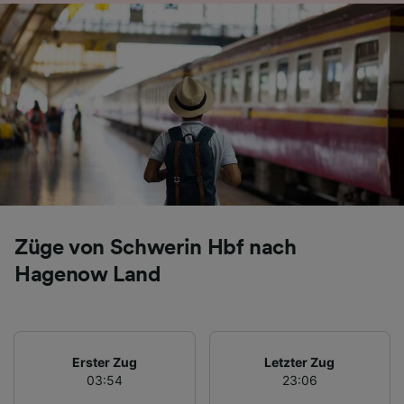
Folgendes bereitzustellen:
Verwendung genauer Standortdaten.
Endgeräteeigenschaften zur Identifikation
aktiv abfragen. Speichern von oder Zugriff auf
Informationen auf einem Endgerät.
Personalisierte Werbung und Inhalte, Messung
von Werbeleistung und der Performance von
Inhalten, Zielgruppenforschung sowie
Entwicklung und Verbesserung von
Angeboten.
Liste der Partner (Lieferanten)
Züge von Schwerin Hbf nach
Hagenow Land
Erster Zug
Letzter Zug
03:54
23:06