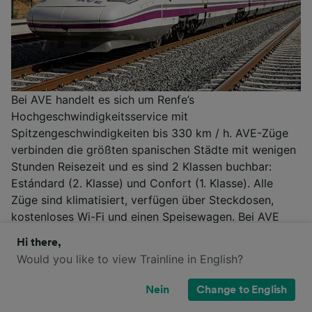
Bei AVE handelt es sich um Renfe’s
Hochgeschwindigkeitsservice mit
Spitzengeschwindigkeiten bis 330 km / h. AVE-Züge
verbinden die größten spanischen Städte mit wenigen
Stunden Reisezeit und es sind 2 Klassen buchbar:
Estándard (2. Klasse) und Confort (1. Klasse). Alle
Züge sind klimatisiert, verfügen über Steckdosen,
kostenloses Wi-Fi und einen Speisewagen. Bei AVE
sind drei Ticketarten verfügbar: Básico (günstiger,
Hi there,
aber ohne die Option zur Änderung der Sitzplätze
Would you like to view Trainline in English?
oder Stornierungen), Elige (Sitzplatzänderungen und
Stornierungen eingeschränkt möglich) sowie Premium
Nein
Change to English
(die teuerste Option, jedoch mit Sitzplätzen in der 1.