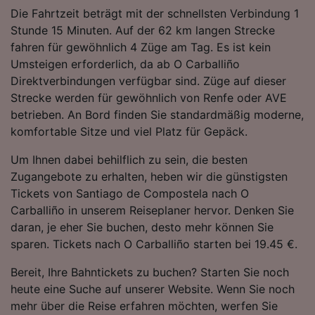
Folgendes bereitzustellen:
Die Fahrtzeit beträgt mit der schnellsten Verbindung 1
Verwendung genauer Standortdaten.
Stunde 15 Minuten. Auf der 62 km langen Strecke
Endgeräteeigenschaften zur Identifikation
fahren für gewöhnlich 4 Züge am Tag. Es ist kein
aktiv abfragen. Speichern von oder Zugriff auf
Umsteigen erforderlich, da ab O Carballiño
Informationen auf einem Endgerät.
Direktverbindungen verfügbar sind. Züge auf dieser
Personalisierte Werbung und Inhalte, Messung
Strecke werden für gewöhnlich von Renfe oder AVE
von Werbeleistung und der Performance von
Inhalten, Zielgruppenforschung sowie
betrieben. An Bord finden Sie standardmäßig moderne,
Entwicklung und Verbesserung von
komfortable Sitze und viel Platz für Gepäck.
Angeboten.
Um Ihnen dabei behilflich zu sein, die besten
Liste der Partner (Lieferanten)
Zugangebote zu erhalten, heben wir die günstigsten
Tickets von Santiago de Compostela nach O
Carballiño in unserem Reiseplaner hervor. Denken Sie
daran, je eher Sie buchen, desto mehr können Sie
sparen. Tickets nach O Carballiño starten bei 19.45 €.
Bereit, Ihre Bahntickets zu buchen? Starten Sie noch
heute eine Suche auf unserer Website. Wenn Sie noch
mehr über die Reise erfahren möchten, werfen Sie