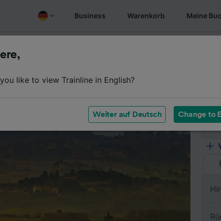
Business
Warenkorb
Meine Bu
Fahrplan
Wagenklassen
Services an Bord
Günstige
ere,
ou like to view Trainline in English?
Vo
Weiter auf Deutsch
Change to E
Na
Hi
Rü