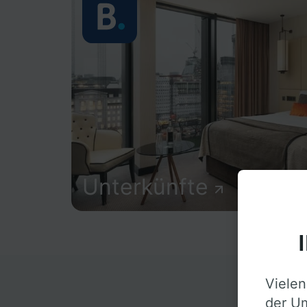
Unterkünfte
Vielen
D
der Um