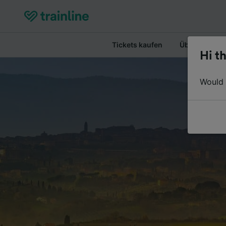
Tickets kaufen
Überblick
Hi th
Would y