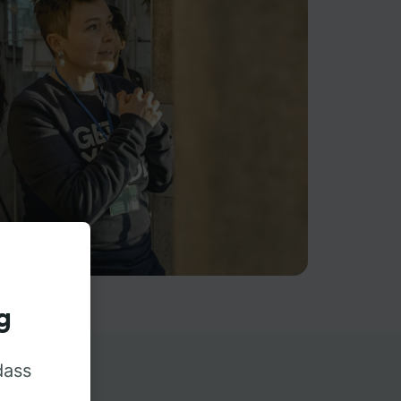
g
dass
rn