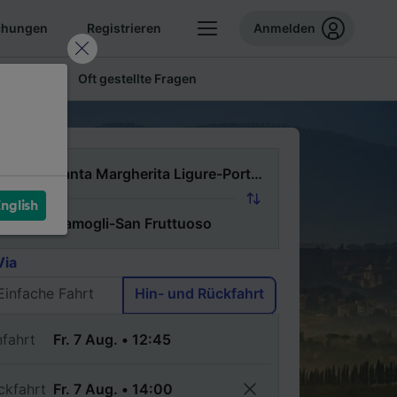
chungen
Registrieren
Anmelden
 Tickets
Oft gestellte Fragen
n
nglish
ch
Via
Einfache Fahrt
Hin- und Rückfahrt
nfahrt
ckfahrt