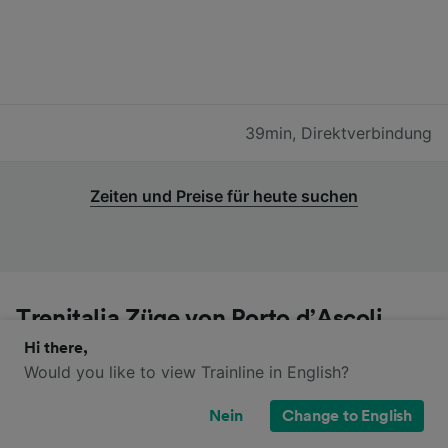
39min
,
Direktverbindung
Zeiten und Preise für heute suchen
Trenitalia Züge von Porto d’Ascoli
nach Ascoli Piceno
Hi there,
Would you like to view Trainline in English?
Fahren Sie von Porto d’Ascoli nach Ascoli Piceno mit
Nein
Change to English
den Zügen dieser Anbieter: Trenitalia. Bitte beachten
Sie, dass diese Züge möglicherweise nicht direkt von