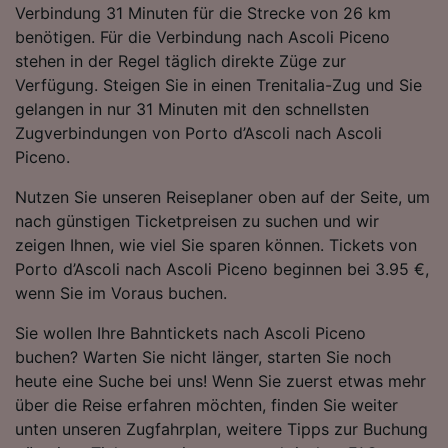
Verbindung 31 Minuten für die Strecke von 26 km
Folgendes bereitzustellen:
benötigen. Für die Verbindung nach Ascoli Piceno
Verwendung genauer Standortdaten.
Endgeräteeigenschaften zur Identifikation
stehen in der Regel täglich direkte Züge zur
aktiv abfragen. Speichern von oder Zugriff auf
Verfügung. Steigen Sie in einen Trenitalia-Zug und Sie
Informationen auf einem Endgerät.
gelangen in nur 31 Minuten mit den schnellsten
Personalisierte Werbung und Inhalte, Messung
Zugverbindungen von Porto d’Ascoli nach Ascoli
von Werbeleistung und der Performance von
Piceno.
Inhalten, Zielgruppenforschung sowie
Entwicklung und Verbesserung von
Nutzen Sie unseren Reiseplaner oben auf der Seite, um
Angeboten.
nach günstigen Ticketpreisen zu suchen und wir
Liste der Partner (Lieferanten)
zeigen Ihnen, wie viel Sie sparen können. Tickets von
Porto d’Ascoli nach Ascoli Piceno beginnen bei 3.95 €,
wenn Sie im Voraus buchen.
Sie wollen Ihre Bahntickets nach Ascoli Piceno
buchen? Warten Sie nicht länger, starten Sie noch
heute eine Suche bei uns! Wenn Sie zuerst etwas mehr
über die Reise erfahren möchten, finden Sie weiter
unten unseren Zugfahrplan, weitere Tipps zur Buchung