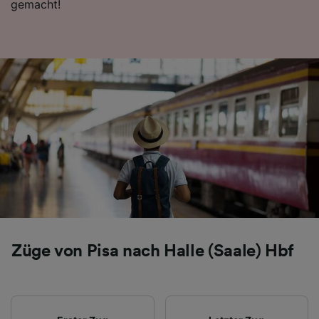
gemacht!
Folgendes bereitzustellen:
Verwendung genauer Standortdaten.
Endgeräteeigenschaften zur Identifikation
aktiv abfragen. Speichern von oder Zugriff auf
Informationen auf einem Endgerät.
Personalisierte Werbung und Inhalte, Messung
von Werbeleistung und der Performance von
Inhalten, Zielgruppenforschung sowie
Entwicklung und Verbesserung von
Angeboten.
Liste der Partner (Lieferanten)
Züge von Pisa nach Halle (Saale) Hbf