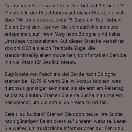
Folgendes bereitzustellen:
Garda nach Bologna mit dem Zug beträgt 1 Stunde 19
Verwendung genauer Standortdaten.
Minuten. In der Regel fahren auf dieser Route, die sich
Endgeräteeigenschaften zur Identifikation
über 116 km erstreckt, etwa 15 Züge am Tag. Sobald
aktiv abfragen. Speichern von oder Zugriff auf
Sie an Bord sind, können Sie sich zurücklehnen und
Informationen auf einem Endgerät.
entspannen, auf Ihrem Weg nach Bologna sind keine
Personalisierte Werbung und Inhalte, Messung
Umstiege vorzunehmen. Auf dieser Strecke verkehren
von Werbeleistung und der Performance von
Inhalten, Zielgruppenforschung sowie
sowohl ÖBB als auch Trenitalia Züge, die
Entwicklung und Verbesserung von
standardmäßig einen modernen, komfortablen Service
Angeboten.
mit viel Platz für Gepäck bieten.
Liste der Partner (Lieferanten)
Zugtickets von Peschiera del Garda nach Bologna
starten bei 12.75 € wenn Sie im Voraus buchen, was
durchaus günstiger sein kann als sie erst am Reisetag
selbst zu kaufen. Starten Sie eine Suche mit unserem
Reiseplaner, um die aktuellen Preise zu prüfen.
Bereit, zu buchen? Starten Sie noch heute Ihre Suche
nach günstigen Bahntickets auf unserer website. Lesen
Sie weiter, um zusätzliche Informationen zur Fahrt zu