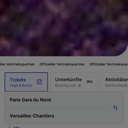
partner
Offizieller Vertriebspartner
Offizieller Vertriebspartner
Offiziel
Unterkünfte
Aktivitäte
Tickets
Booking.com
GetYourGuide
Züge & Busse