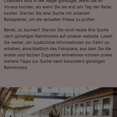
Chantiers sind in der Regel günstiger, wenn Sie im
werden unseren Partnern signalisiert und
Voraus buchen, als wenn Sie sie erst am Tag der Reise
haben keinen Einfluss auf Surfdaten. Ihre
kaufen. Starten Sie eine Suche mit unserem
Daten werden nicht für Tracking-Zwecke
Reiseplaner, um die aktuellen Preise zu prüfen.
verwendet, wenn Sie uns gebeten haben, Ihr
Surfverhalten nicht zu verfolgen.
Bereit, zu buchen? Starten Sie noch heute Ihre Suche
nach günstigen Bahntickets auf unserer website. Lesen
Wir und unsere Partner verarbeiten Daten, um
Sie weiter, um zusätzliche Informationen zur Fahrt zu
Folgendes bereitzustellen:
erhalten, einschließlich des Fahrplans, aus dem Sie die
Verwendung genauer Standortdaten.
ersten und letzten Zugzeiten entnehmen können sowie
Endgeräteeigenschaften zur Identifikation
aktiv abfragen. Speichern von oder Zugriff auf
weitere Tipps zur Suche nach besonders günstigen
Informationen auf einem Endgerät.
Bahntickets.
Personalisierte Werbung und Inhalte, Messung
von Werbeleistung und der Performance von
Inhalten, Zielgruppenforschung sowie
Entwicklung und Verbesserung von
Angeboten.
Liste der Partner (Lieferanten)