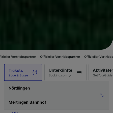
iebspartner
Offizieller Vertriebspartner
Offizieller Vertriebspartner
Off
Unterkünfte
Aktivitäte
Tickets
Booking.com
GetYourGuide
Züge & Busse