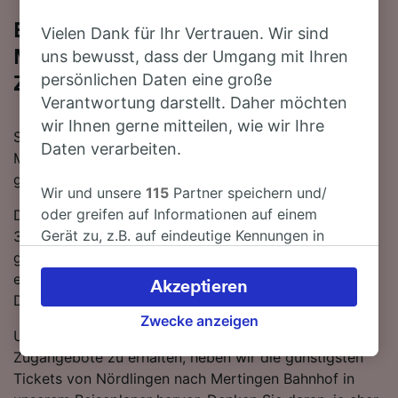
Bequem von Nördlingen nach
Vielen Dank für Ihr Vertrauen. Wir sind
Mertingen Bahnhof - nehmen Sie den
uns bewusst, dass der Umgang mit Ihren
persönlichen Daten eine große
Zug!
Verantwortung darstellt. Daher möchten
wir Ihnen gerne mitteilen, wie wir Ihre
Sie wollen mit dem Zug von Nördlingen nach
Daten verarbeiten.
Mertingen Bahnhof reisen? Dann sind Sie bei uns
genau richtig!
Wir und unsere
115
Partner speichern und/
oder greifen auf Informationen auf einem
Die Fahrtzeit beträgt mit der schnellsten Verbindung
Gerät zu, z.B. auf eindeutige Kennungen in
39 Minuten. Auf der 32 km langen Strecke fahren für
Cookies, um personenbezogene Daten zu
gewöhnlich 20 Züge am Tag. Es ist kein Umsteigen
verarbeiten. Sie können Ihre Präferenzen
erforderlich, da ab Mertingen Bahnhof
Akzeptieren
akzeptieren oder verwalten, einschließlich
Direktverbindungen verfügbar sind.
Ihres Widerspruchsrechts bei berechtigtem
Zwecke anzeigen
Um Ihnen dabei behilflich zu sein, die besten
Interesse. Klicken Sie dazu bitte unten oder
Zugangebote zu erhalten, heben wir die günstigsten
besuchen Sie jederzeit die Seite der
Tickets von Nördlingen nach Mertingen Bahnhof in
Datenschutzrichtlinie. Diese Präferenzen