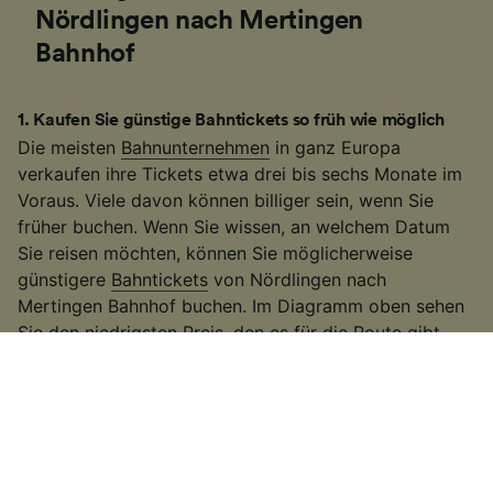
Nördlingen nach Mertingen
Bahnhof
1
.
Kaufen Sie günstige Bahntickets so früh wie möglich
Die meisten
Bahnunternehmen
in ganz Europa
verkaufen ihre Tickets etwa drei bis sechs Monate im
Voraus. Viele davon können billiger sein, wenn Sie
früher buchen. Wenn Sie wissen, an welchem Datum
Sie reisen möchten, können Sie möglicherweise
günstigere
Bahntickets
von Nördlingen nach
Mertingen Bahnhof buchen. Im Diagramm oben sehen
Sie den niedrigsten Preis, den es für die Route gibt
und die Durchschnittspreise ab 4 Wochen im voraus.
2
.
Seien Sie flexibel bei Ihren Reisezeiten
Viele Bahnunternehmen erhöhen die Fahrpreise
während der Hauptverkehrszeiten, deswegen
versuchen Sie außerhalb dieser Zeiten zu reisen. Auf
einigen der belebteren Routen können Sie auch einen