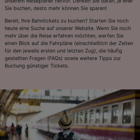
unserem Reiseplaner hervor. Denken Sie daran, je eher
werden unseren Partnern signalisiert und
Sie buchen, desto mehr können Sie sparen!
haben keinen Einfluss auf Surfdaten. Ihre
Daten werden nicht für Tracking-Zwecke
Bereit, Ihre Bahntickets zu buchen? Starten Sie noch
verwendet, wenn Sie uns gebeten haben, Ihr
heute eine Suche auf unserer Website. Wenn Sie noch
Surfverhalten nicht zu verfolgen.
mehr über die Reise erfahren möchten, werfen Sie
einen Blick auf die Fahrpläne (einschließlich der Zeiten
Wir und unsere Partner verarbeiten Daten, um
für den jeweils ersten und letzten Zug), die häufig
Folgendes bereitzustellen:
gestellten Fragen (FAQs) sowie weitere Tipps zur
Verwendung genauer Standortdaten.
Buchung günstiger Tickets.
Endgeräteeigenschaften zur Identifikation
aktiv abfragen. Speichern von oder Zugriff auf
Informationen auf einem Endgerät.
Personalisierte Werbung und Inhalte, Messung
von Werbeleistung und der Performance von
Inhalten, Zielgruppenforschung sowie
Entwicklung und Verbesserung von
Angeboten.
Liste der Partner (Lieferanten)