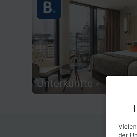
Unterkünfte
Vielen
D
der Um