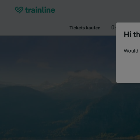
Tickets kaufen
Überblick
Hi th
Would y