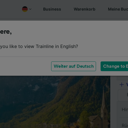
Business
Warenkorb
Meine Bu
Fahrplan
Wagenklassen
Services an Bord
Günstige
ere,
ou like to view Trainline in English?
Vo
Weiter auf Deutsch
Change to E
Na
Hi
Rü