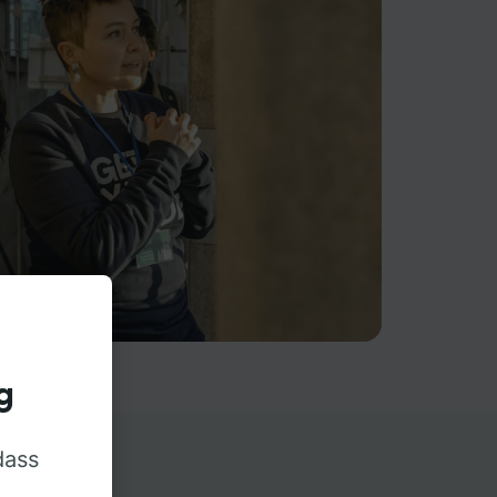
g
dass
rn