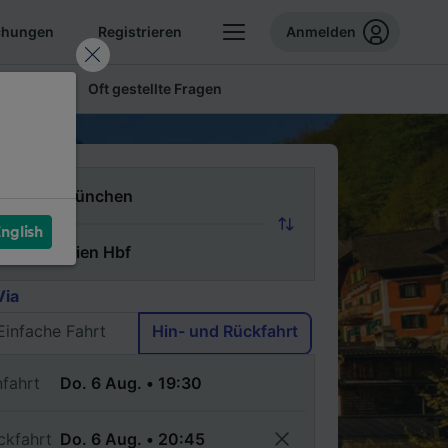
chungen
Registrieren
Anmelden
 Tickets
Oft gestellte Fragen
n
nglish
ch
Via
Einfache Fahrt
Hin- und Rückfahrt
nfahrt
ckfahrt