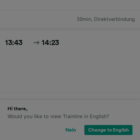
39min
,
Direktverbindung
13:43
14:23
40min
,
Direktverbindung
Hi there,
Would you like to view Trainline in English?
14:10
14:49
Nein
Change to English