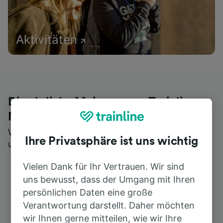
Aktivitäten
Die ehrliche Meinung von Trainline-
Nutzern
Wer könnte Ihnen besseres Feedback geben als
Ihre Privatsphäre ist uns wichtig
unsere Kunden selbst?
Vielen Dank für Ihr Vertrauen. Wir sind
uns bewusst, dass der Umgang mit Ihren
persönlichen Daten eine große
Verantwortung darstellt. Daher möchten
wir Ihnen gerne mitteilen, wie wir Ihre