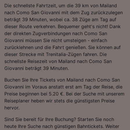
Folgendes bereitzustellen:
Die schnellste Fahrtzeit, um die 39 km von Mailand
Verwendung genauer Standortdaten.
nach Como San Giovanni mit dem Zug zurückzulegen
Endgeräteeigenschaften zur Identifikation
beträgt 39 Minuten, wobei ca. 38 Züge am Tag auf
aktiv abfragen. Speichern von oder Zugriff auf
dieser Route verkehren. Bequemer geht's nicht! Dank
Informationen auf einem Endgerät.
der direkten Zugverbindungen nach Como San
Personalisierte Werbung und Inhalte, Messung
Giovanni müssen Sie nicht umsteigen - einfach
von Werbeleistung und der Performance von
Inhalten, Zielgruppenforschung sowie
zurücklehnen und die Fahrt genießen. Sie können auf
Entwicklung und Verbesserung von
dieser Strecke mit Trenitalia-Zügen fahren. Die
Angeboten.
schnellste Reisezeit von Mailand nach Como San
Giovanni beträgt 39 Minuten.
Liste der Partner (Lieferanten)
Buchen Sie Ihre Tickets von Mailand nach Como San
Giovanni im Voraus anstatt erst am Tag der Reise, die
Preise beginnen bei 5.20 €. Bei der Suche mit unserem
Reiseplaner heben wir stets die günstigsten Preise
hervor.
Sind Sie bereit für Ihre Buchung? Starten Sie noch
heute Ihre Suche nach günstigen Bahntickets. Weiter