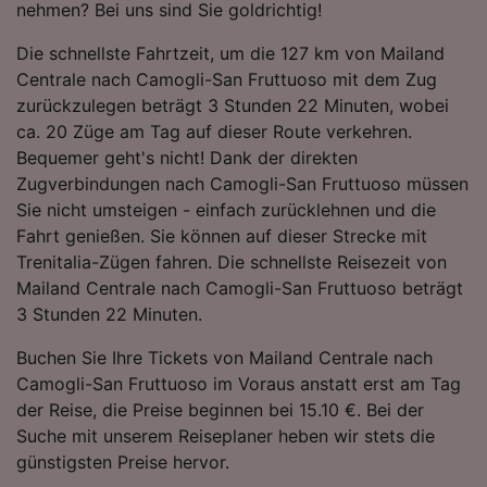
nehmen? Bei uns sind Sie goldrichtig!
Folgendes bereitzustellen:
Verwendung genauer Standortdaten.
Die schnellste Fahrtzeit, um die 127 km von Mailand
Endgeräteeigenschaften zur Identifikation
Centrale nach Camogli-San Fruttuoso mit dem Zug
aktiv abfragen. Speichern von oder Zugriff auf
zurückzulegen beträgt 3 Stunden 22 Minuten, wobei
Informationen auf einem Endgerät.
Personalisierte Werbung und Inhalte, Messung
ca. 20 Züge am Tag auf dieser Route verkehren.
von Werbeleistung und der Performance von
Bequemer geht's nicht! Dank der direkten
Inhalten, Zielgruppenforschung sowie
Zugverbindungen nach Camogli-San Fruttuoso müssen
Entwicklung und Verbesserung von
Sie nicht umsteigen - einfach zurücklehnen und die
Angeboten.
Fahrt genießen. Sie können auf dieser Strecke mit
Liste der Partner (Lieferanten)
Trenitalia-Zügen fahren. Die schnellste Reisezeit von
Mailand Centrale nach Camogli-San Fruttuoso beträgt
3 Stunden 22 Minuten.
Buchen Sie Ihre Tickets von Mailand Centrale nach
Camogli-San Fruttuoso im Voraus anstatt erst am Tag
der Reise, die Preise beginnen bei 15.10 €. Bei der
Suche mit unserem Reiseplaner heben wir stets die
günstigsten Preise hervor.