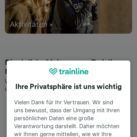
Aktivitäten
Die ehrliche Meinung von Trainline-
Nutzern
Wer könnte Ihnen besseres Feedback geben als
Ihre Privatsphäre ist uns wichtig
unsere Kunden selbst?
Vielen Dank für Ihr Vertrauen. Wir sind
uns bewusst, dass der Umgang mit Ihren
persönlichen Daten eine große
Verantwortung darstellt. Daher möchten
wir Ihnen gerne mitteilen, wie wir Ihre