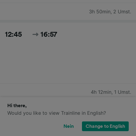
3h 50min
,
2 Umst.
12:45
16:57
4h 12min
,
1 Umst.
Hi there,
Would you like to view Trainline in English?
13:35
17:34
Nein
Change to English