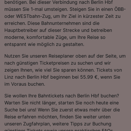
benötigen. Bei dieser Verbindung nach Berlin Hbf
Folgendes bereitzustellen:
müssen Sie 1-mal umsteigen. Steigen Sie in einen ÖBB-
Verwendung genauer Standortdaten.
oder WESTbahn-Zug, um Ihr Ziel in kürzester Zeit zu
Endgeräteeigenschaften zur Identifikation
erreichen. Diese Bahnunternehmen sind die
aktiv abfragen. Speichern von oder Zugriff auf
Informationen auf einem Endgerät.
Hauptbetreiber auf dieser Strecke und betreiben
Personalisierte Werbung und Inhalte, Messung
moderne, komfortable Züge, um Ihre Reise so
von Werbeleistung und der Performance von
entspannt wie möglich zu gestalten.
Inhalten, Zielgruppenforschung sowie
Entwicklung und Verbesserung von
Nutzen Sie unseren Reiseplaner oben auf der Seite, um
Angeboten.
nach günstigen Ticketpreisen zu suchen und wir
Liste der Partner (Lieferanten)
zeigen Ihnen, wie viel Sie sparen können. Tickets von
Linz nach Berlin Hbf beginnen bei 55.99 €, wenn Sie
im Voraus buchen.
Sie wollen Ihre Bahntickets nach Berlin Hbf buchen?
Warten Sie nicht länger, starten Sie noch heute eine
Suche bei uns! Wenn Sie zuerst etwas mehr über die
Reise erfahren möchten, finden Sie weiter unten
unseren Zugfahrplan, weitere Tipps zur Buchung
günstiger Tickets sowie unsere praktischen FAQs.