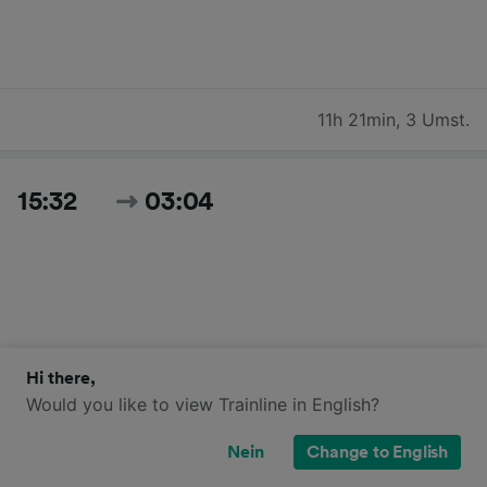
11h 21min
,
3 Umst.
15:32
03:04
Hi there,
Would you like to view Trainline in English?
11h 32min
,
2 Umst.
Nein
Change to English
Zeiten und Preise für heute suchen