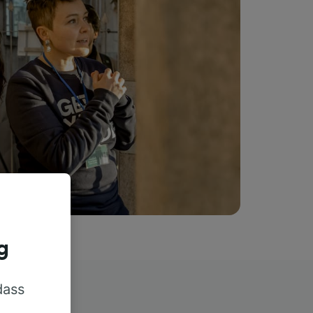
g
dass
rn