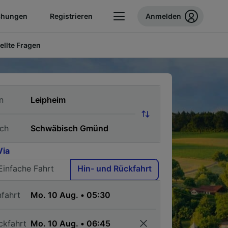
chungen
Registrieren
Anmelden
ellte Fragen
n
ch
Via
Einfache Fahrt
Hin- und Rückfahrt
nfahrt
ckfahrt