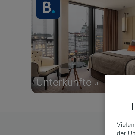
Unterkünfte
Vielen
D
der Um