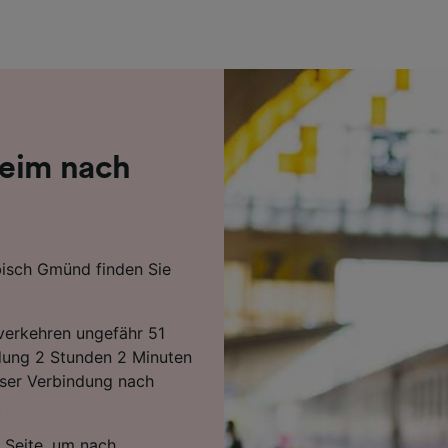
r Partner (Lieferanten)
heim nach
bisch Gmünd finden Sie
erkehren ungefähr 51
ndung 2 Stunden 2 Minuten
eser Verbindung nach
.
 Seite, um nach