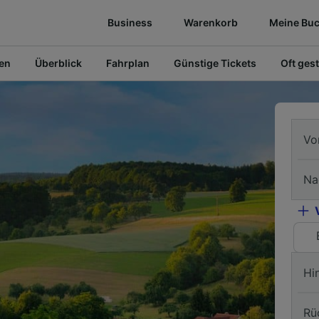
Business
Warenkorb
Meine Bu
fen
Überblick
Fahrplan
Günstige Tickets
Oft gest
Vo
Na
Hi
Rü