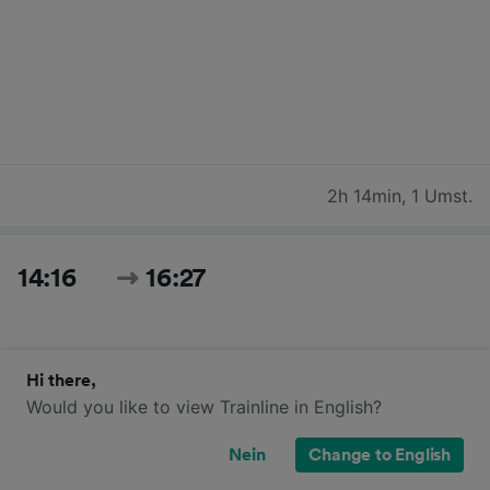
2h 14min
,
1 Umst.
14:16
16:27
Hi there,
Would you like to view Trainline in English?
Nein
Change to English
2h 11min
,
1 Umst.