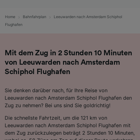
Folgendes bereitzustellen:
Verwendung genauer Standortdaten.
Home
Bahnfahrplan
Leeuwarden nach Amsterdam Schiphol
Endgeräteeigenschaften zur Identifikation
aktiv abfragen. Speichern von oder Zugriff auf
Flughafen
Informationen auf einem Endgerät.
Personalisierte Werbung und Inhalte, Messung
von Werbeleistung und der Performance von
Inhalten, Zielgruppenforschung sowie
Mit dem Zug in 2 Stunden 10 Minuten
Entwicklung und Verbesserung von
von Leeuwarden nach Amsterdam
Angeboten.
Schiphol Flughafen
Liste der Partner (Lieferanten)
Sie denken darüber nach, für Ihre Reise von
Leeuwarden nach Amsterdam Schiphol Flughafen den
Zug zu nehmen? Bei uns sind Sie goldrichtig!
Die schnellste Fahrtzeit, um die 121 km von
Leeuwarden nach Amsterdam Schiphol Flughafen mit
dem Zug zurückzulegen beträgt 2 Stunden 10 Minuten,