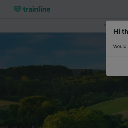
Tickets kau
Hi th
Would y