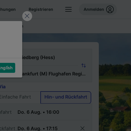
chungen
Registrieren
Anmelden
ellte Fragen
n
nglish
ch
Via
Einfache Fahrt
Hin- und Rückfahrt
nfahrt
ckfahrt