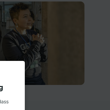
g
dass