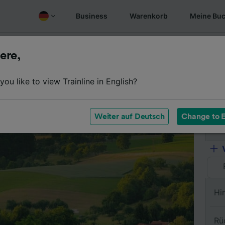
Business
Warenkorb
Meine Bu
fen
Überblick
Fahrplan
Günstige Tickets
Oft gest
ere,
ou like to view Trainline in English?
Vo
Weiter auf Deutsch
Change to E
Na
Hi
Rü