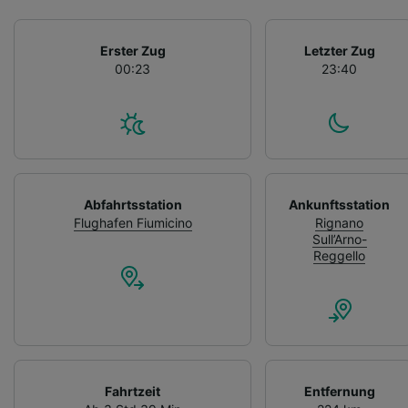
von Werbeleistung und der Performance von
Inhalten, Zielgruppenforschung sowie
Entwicklung und Verbesserung von Angeboten.
Erster Zug
Letzter Zug
00:23
23:40
Liste der Partner (Lieferanten)
Abfahrtsstation
Ankunftsstation
Flughafen Fiumicino
Rignano
Sull’Arno-
Reggello
Fahrtzeit
Entfernung