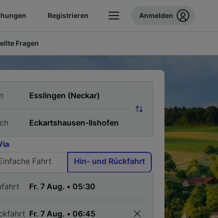
chungen
Registrieren
Anmelden
ellte Fragen
n
ch
Via
Einfache Fahrt
Hin- und Rückfahrt
nfahrt
ckfahrt