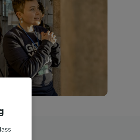
g
dass
rn