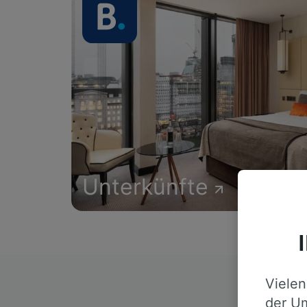
Unterkünfte
Vielen
D
der Um