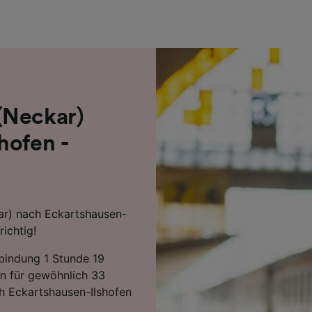
r Partner (Lieferanten)
(Neckar)
hofen -
ar) nach Eckartshausen-
richtig!
rbindung 1 Stunde 19
en für gewöhnlich 33
h Eckartshausen-Ilshofen