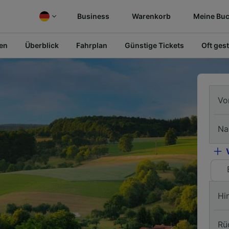
Business
Warenkorb
Meine Bu
fen
Überblick
Fahrplan
Günstige Tickets
Oft gest
Vo
Na
Hi
Rü