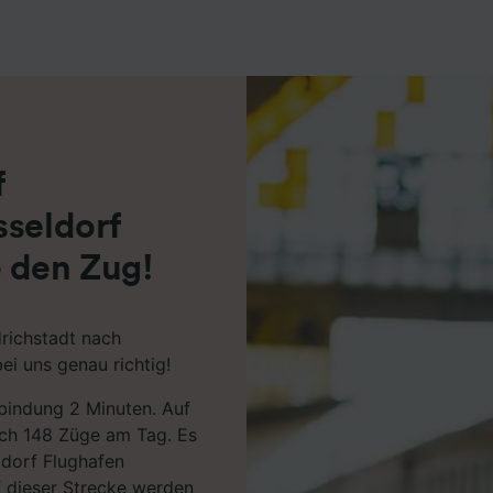
r Partner (Lieferanten)
f
sseldorf
e den Zug!
richstadt nach
ei uns genau richtig!
rbindung 2 Minuten. Auf
ich 148 Züge am Tag. Es
ldorf Flughafen
f dieser Strecke werden