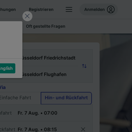
chungen
Registrieren
Anmelden
 Tickets
Oft gestellte Fragen
n
nglish
ch
Via
Einfache Fahrt
Hin- und Rückfahrt
nfahrt
ckfahrt