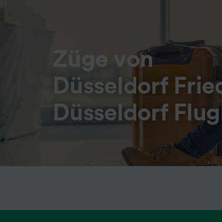
Züge von
Düsseldorf Frie
Düsseldorf Flu