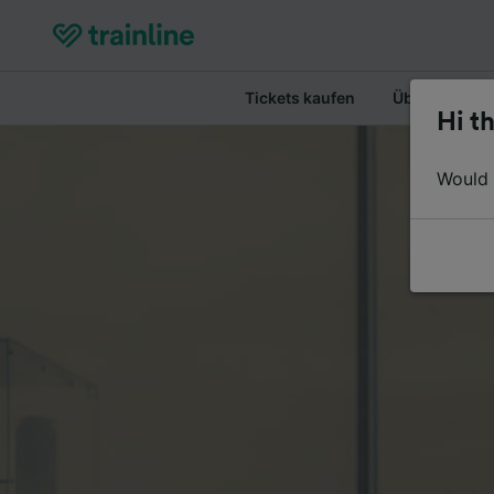
Tickets kaufen
Überblick
Hi th
Would y