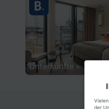
Unterkünfte
Vielen
D
der Um