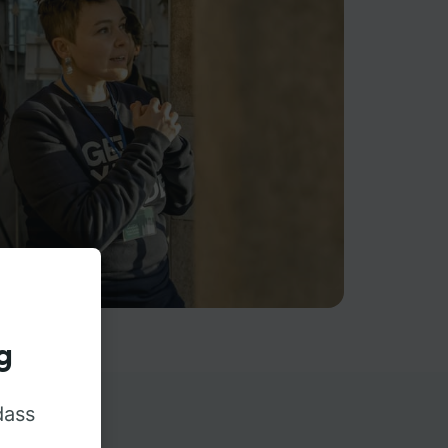
g
dass
rn