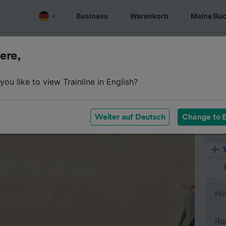
Business
Warenkorb
Meine Bu
Fahrplan
Wagenklassen
Services an Bord
Günstige
ere,
ou like to view Trainline in English?
Vo
Weiter auf Deutsch
Change to E
Na
Hi
Rü