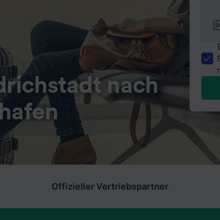
drichstadt nach
ghafen
Offizieller Vertriebspartner