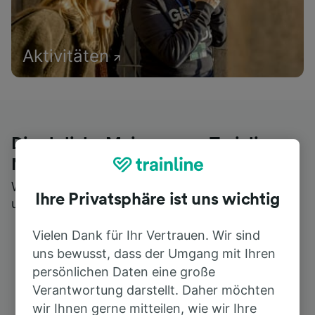
Aktivitäten
Die ehrliche Meinung von Trainline-
Nutzern
Wer könnte Ihnen besseres Feedback geben als
Ihre Privatsphäre ist uns wichtig
unsere Kunden selbst?
Vielen Dank für Ihr Vertrauen. Wir sind
uns bewusst, dass der Umgang mit Ihren
persönlichen Daten eine große
Verantwortung darstellt. Daher möchten
wir Ihnen gerne mitteilen, wie wir Ihre