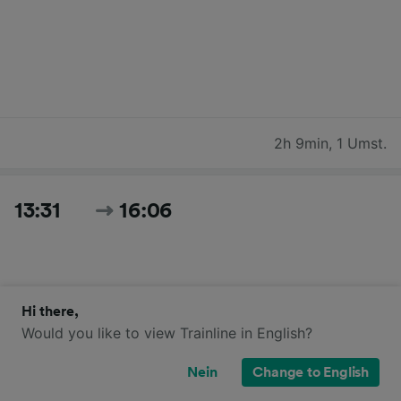
2h 9min
,
1 Umst.
13:31
16:06
Hi there,
Would you like to view Trainline in English?
Nein
Change to English
2h 35min
,
1 Umst.