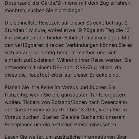
Desenzano del Garda/Sirmione mit dem Zug erfahren
Folgendes bereitzustellen:
möchten, suchen Sie nicht länger!
Verwendung genauer Standortdaten.
Endgeräteeigenschaften zur Identifikation
Die schnellste Reisezeit auf dieser Strecke beträgt 2
aktiv abfragen. Speichern von oder Zugriff auf
Stunden 1 Minute, wobei etwa 19 Züge am Tag die 131
Informationen auf einem Endgerät.
Personalisierte Werbung und Inhalte, Messung
km zwischen den beiden Bahnhöfen zurücklegen. Mit
von Werbeleistung und der Performance von
den verfügbaren direkten Verbindungen können Sie es
Inhalten, Zielgruppenforschung sowie
sich im Zug so richtig bequem machen und sich
Entwicklung und Verbesserung von
einfach zurücklehnen. Während Ihrer Reise werden Sie
Angeboten.
entweder mit einem DB- oder ÖBB-Zug reisen, da
Liste der Partner (Lieferanten)
diese die Hauptbetreiber auf dieser Strecke sind.
Planen Sie Ihre Reise im Voraus und buchen Sie
frühzeitig, wenn Sie die günstigsten Tarife ergattern
wollen. Tickets von Bolzano/Bozen nach Desenzano
del Garda/Sirmione starten bei 13.70 €, wenn Sie im
Voraus buchen. Starten Sie eine Suche mit unserem
Reiseplaner, um die aktuellen Preise einzusehen.
Lesen Sie weiter, um zusätzliche Informationen über