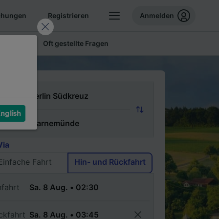
chungen
Registrieren
Anmelden
 Tickets
Oft gestellte Fragen
n
nglish
ch
Via
Einfache Fahrt
Hin- und Rückfahrt
nfahrt
ckfahrt