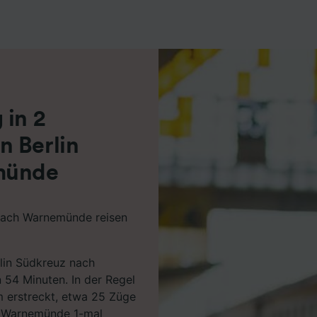
r Partner (Lieferanten)
 in 2
n Berlin
münde
nach Warnemünde reisen
rlin Südkreuz nach
54 Minuten. In der Regel
m erstreckt, etwa 25 Züge
h Warnemünde 1-mal