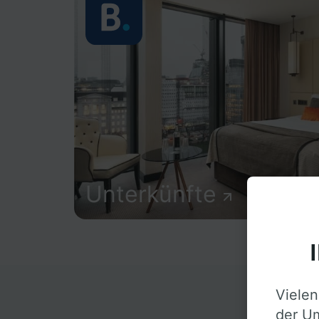
Unterkünfte
Vielen
D
der Um