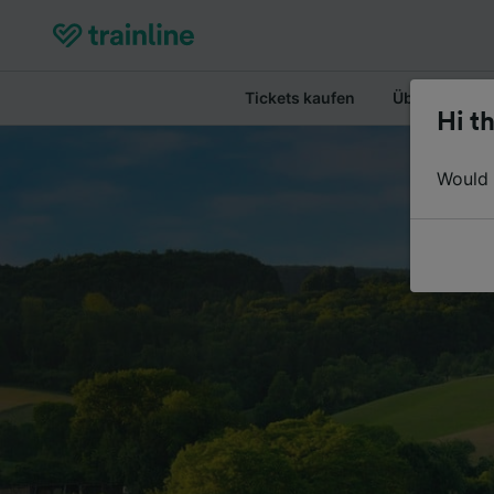
Tickets kaufen
Überblick
Hi th
Would y