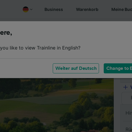
Business
Warenkorb
Meine Bu
Fahrplan
Wagenklassen
Services an Bord
Günstige
ere,
ou like to view Trainline in English?
Vo
Weiter auf Deutsch
Change to E
Na
Hi
Rü