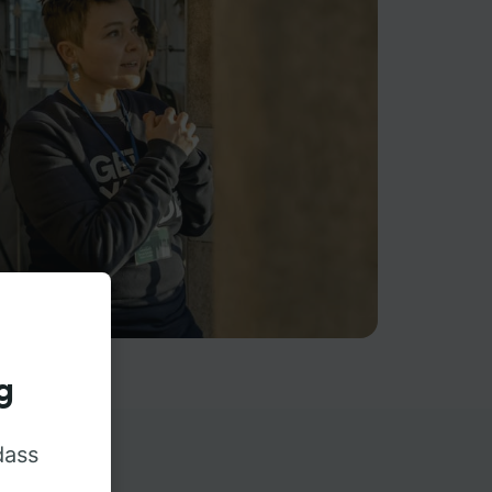
g
dass
rn