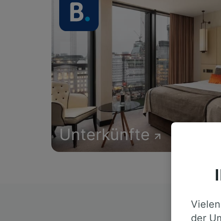
Unterkünfte
Vielen
D
der Um