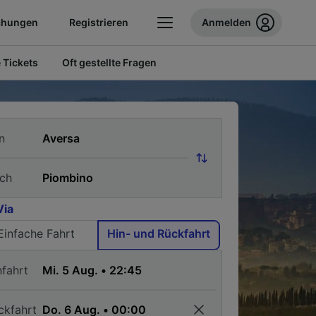
chungen
Registrieren
Anmelden
 Tickets
Oft gestellte Fragen
n
ch
Via
Einfache Fahrt
Hin- und Rückfahrt
nfahrt
ckfahrt