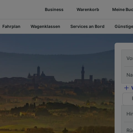
Business
Warenkorb
Meine Bu
Fahrplan
Wagenklassen
Services an Bord
Günstige
Vo
Na
Hi
Rü