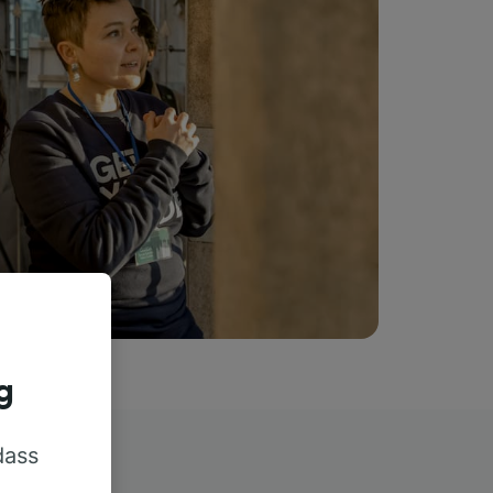
g
dass
rn