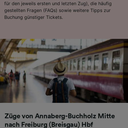
für den jeweils ersten und letzten Zug), die häufig
Folgendes bereitzustellen:
gestellten Fragen (FAQs) sowie weitere Tipps zur
Verwendung genauer Standortdaten.
Buchung günstiger Tickets.
Endgeräteeigenschaften zur Identifikation
aktiv abfragen. Speichern von oder Zugriff auf
Informationen auf einem Endgerät.
Personalisierte Werbung und Inhalte, Messung
von Werbeleistung und der Performance von
Inhalten, Zielgruppenforschung sowie
Entwicklung und Verbesserung von
Angeboten.
Liste der Partner (Lieferanten)
Züge von Annaberg-Buchholz Mitte
nach Freiburg (Breisgau) Hbf