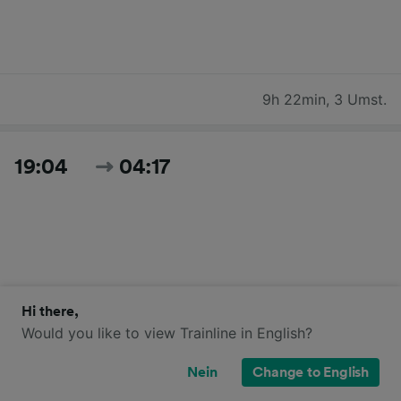
9h 22min
,
3 Umst.
19:04
04:17
Hi there,
Would you like to view Trainline in English?
9h 13min
,
2 Umst.
Nein
Change to English
Zeiten und Preise für heute suchen