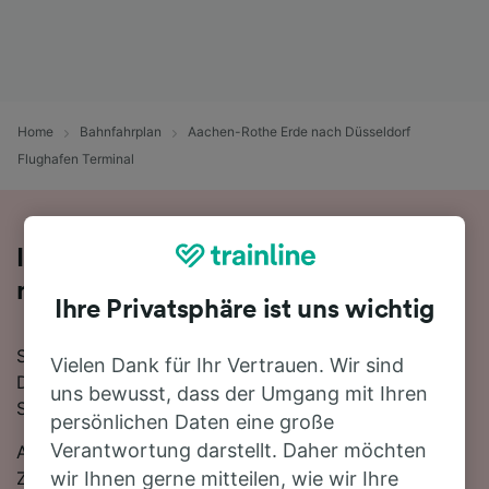
Home
Bahnfahrplan
Aachen-Rothe Erde nach Düsseldorf
Flughafen Terminal
Ihre Zugfahrt von Aachen-Rothe Erde
nach Düsseldorf Flughafen Terminal
Ihre Privatsphäre ist uns wichtig
Sie planen eine Zugfahrt von Aachen-Rothe Erde nach
Vielen Dank für Ihr Vertrauen. Wir sind
Düsseldorf Flughafen Terminal? Starten Sie jetzt Ihre
uns bewusst, dass der Umgang mit Ihren
Suche!
persönlichen Daten eine große
Verantwortung darstellt. Daher möchten
Auf der 72 km langen Strecke fahren in der Regel 68
Züge, die schnellste Reisezeit beträgt dabei 1 Stunde
wir Ihnen gerne mitteilen, wie wir Ihre