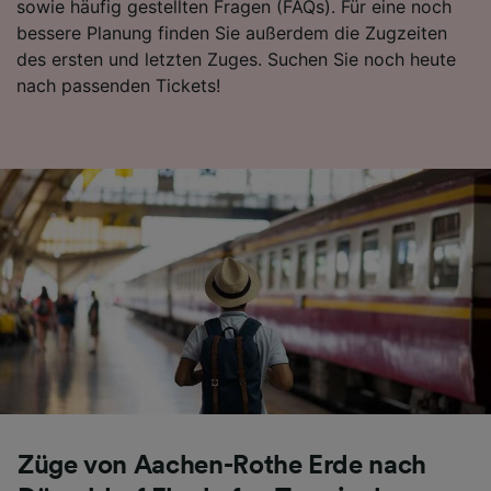
sowie häufig gestellten Fragen (FAQs). Für eine noch
Folgendes bereitzustellen:
bessere Planung finden Sie außerdem die Zugzeiten
Verwendung genauer Standortdaten.
des ersten und letzten Zuges. Suchen Sie noch heute
Endgeräteeigenschaften zur Identifikation
nach passenden Tickets!
aktiv abfragen. Speichern von oder Zugriff auf
Informationen auf einem Endgerät.
Personalisierte Werbung und Inhalte, Messung
von Werbeleistung und der Performance von
Inhalten, Zielgruppenforschung sowie
Entwicklung und Verbesserung von
Angeboten.
Liste der Partner (Lieferanten)
Züge von Aachen-Rothe Erde nach