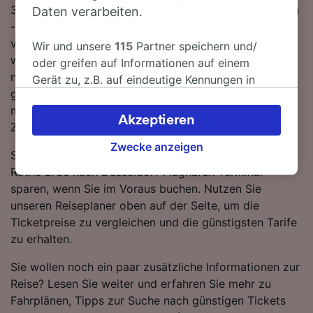
30 Minuten. Einfach zurücklehnen und stressfrei reisen
Daten verarbeiten.
- mit den direkten Verbindungen, die auf dieser Route
verfügbar sind, ist kein Umstieg nötig. Sie können
Wir und unsere
115
Partner speichern und/
wahlweise einen ICE DB- oder einen FlixTrain-Zug
oder greifen auf Informationen auf einem
nutzen, um nach Düsseldorf Flughafen Terminal zu
Gerät zu, z.B. auf eindeutige Kennungen in
gelangen – beide Bahnunternehmen bringen Sie in
Cookies, um personenbezogene Daten zu
modernen, komfortablen Zügen in kürzester Zeit ans
verarbeiten. Sie können Ihre Präferenzen
Akzeptieren
Ziel.
akzeptieren oder verwalten, einschließlich
Ihres Widerspruchsrechts bei berechtigtem
Zwecke anzeigen
Sie können beim Kauf von Zugtickets von Aachen-
Interesse. Klicken Sie dazu bitte unten oder
Rothe Erde nach Düsseldorf Flughafen Terminal
besuchen Sie jederzeit die Seite der
sparen, wenn Sie im Voraus buchen. Nutzen Sie
Datenschutzrichtlinie. Diese Präferenzen
unseren Reiseplaner oben auf der Seite, um die
werden unseren Partnern signalisiert und
Ticketpreise zu vergleichen und die günstigsten Tarife
haben keinen Einfluss auf Surfdaten. Ihre
zu erhalten.
Daten werden nicht für Tracking-Zwecke
verwendet, wenn Sie uns gebeten haben, Ihr
Sie wollen noch ein paar zusätzliche Informationen zur
Surfverhalten nicht zu verfolgen.
Reise? Lesen Sie weiter und erfahren Sie mehr zu
Fahrplänen, Tipps zur Suche nach günstigen Tickets
Wir und unsere Partner verarbeiten Daten, um