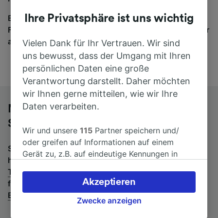
Ihre Privatsphäre ist uns wichtig
Egal, wohin die Reise geht – starten Sie mit uns.
Finden Sie hier Fahrkarten für Verbindungen von mehr
als 170 Bahn- und Busunternehmen.
Vielen Dank für Ihr Vertrauen. Wir sind
uns bewusst, dass der Umgang mit Ihren
persönlichen Daten eine große
Verantwortung darstellt. Daher möchten
wir Ihnen gerne mitteilen, wie wir Ihre
Daten verarbeiten.
Mit dem Fernbus von Torino Porta
Susa nach Bolzano/Bozen
Wir und unsere
115
Partner speichern und/
oder greifen auf Informationen auf einem
Suchen Sie nach einem Rückfahrtticket? Dann bitte
Gerät zu, z.B. auf eindeutige Kennungen in
hier entlang:
Fernbusse von Bolzano/Bozen nach
Cookies, um personenbezogene Daten zu
Torino Porta Susa
.
Wenn Sie lieber mit dem Zug
verarbeiten. Sie können Ihre Präferenzen
Akzeptieren
fahren, prüfen Sie die
Züge von Torino Porta Susa bis
akzeptieren oder verwalten, einschließlich
Bolzano/Bozen
.
Ihres Widerspruchsrechts bei berechtigtem
Zwecke anzeigen
Interesse. Klicken Sie dazu bitte unten oder