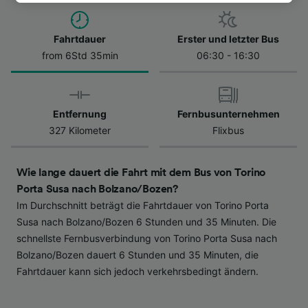
besuchen Sie jederzeit die Seite der
Datenschutzrichtlinie. Diese Präferenzen
Fahrtdauer
Erster und letzter Bus
werden unseren Partnern signalisiert und
from 6Std 35min
06:30 - 16:30
haben keinen Einfluss auf Surfdaten. Ihre
Daten werden nicht für Tracking-Zwecke
verwendet, wenn Sie uns gebeten haben, Ihr
Surfverhalten nicht zu verfolgen.
Entfernung
Fernbusunternehmen
327 Kilometer
Flixbus
Wir und unsere Partner verarbeiten Daten, um
Folgendes bereitzustellen:
Verwendung genauer Standortdaten.
Wie lange dauert die Fahrt mit dem Bus von Torino
Endgeräteeigenschaften zur Identifikation
Porta Susa nach Bolzano/Bozen?
aktiv abfragen. Speichern von oder Zugriff auf
Im Durchschnitt beträgt die Fahrtdauer von Torino Porta
Informationen auf einem Endgerät.
Personalisierte Werbung und Inhalte, Messung
Susa nach Bolzano/Bozen 6 Stunden und 35 Minuten. Die
von Werbeleistung und der Performance von
schnellste Fernbusverbindung von Torino Porta Susa nach
Inhalten, Zielgruppenforschung sowie
Bolzano/Bozen dauert 6 Stunden und 35 Minuten, die
Entwicklung und Verbesserung von
Fahrtdauer kann sich jedoch verkehrsbedingt ändern.
Angeboten.
Liste der Partner (Lieferanten)