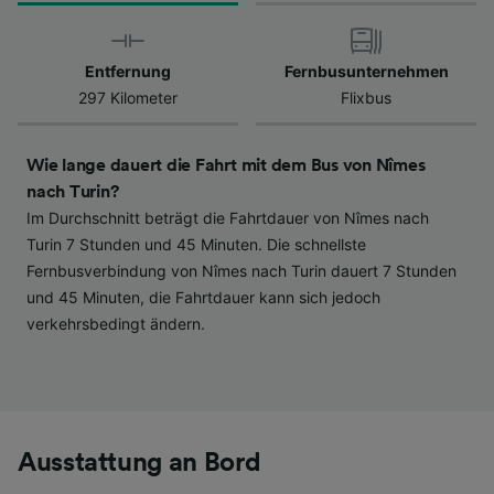
werden unseren Partnern signalisiert und
haben keinen Einfluss auf Surfdaten. Ihre
Daten werden nicht für Tracking-Zwecke
Entfernung
Fernbusunternehmen
verwendet, wenn Sie uns gebeten haben, Ihr
297 Kilometer
Flixbus
Surfverhalten nicht zu verfolgen.
Wir und unsere Partner verarbeiten Daten, um
Wie lange dauert die Fahrt mit dem Bus von Nîmes
Folgendes bereitzustellen:
nach Turin?
Verwendung genauer Standortdaten.
Im Durchschnitt beträgt die Fahrtdauer von Nîmes nach
Endgeräteeigenschaften zur Identifikation
Turin 7 Stunden und 45 Minuten. Die schnellste
aktiv abfragen. Speichern von oder Zugriff auf
Fernbusverbindung von Nîmes nach Turin dauert 7 Stunden
Informationen auf einem Endgerät.
und 45 Minuten, die Fahrtdauer kann sich jedoch
Personalisierte Werbung und Inhalte, Messung
von Werbeleistung und der Performance von
verkehrsbedingt ändern.
Inhalten, Zielgruppenforschung sowie
Entwicklung und Verbesserung von
Angeboten.
Liste der Partner (Lieferanten)
Ausstattung an Bord