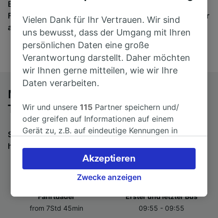
Egal, wohin die Reise geht – starten Sie mit uns.
Finden Sie hier Fahrkarten für Verbindungen von mehr
Vielen Dank für Ihr Vertrauen. Wir sind
als 170 Bahn- und Busunternehmen.
uns bewusst, dass der Umgang mit Ihren
persönlichen Daten eine große
Verantwortung darstellt. Daher möchten
wir Ihnen gerne mitteilen, wie wir Ihre
Daten verarbeiten.
Mit dem Fernbus von Nîmes nach
Wir und unsere
115
Partner speichern und/
Turin
oder greifen auf Informationen auf einem
Gerät zu, z.B. auf eindeutige Kennungen in
Suchen Sie nach einem Rückfahrtticket? Dann bitte
Cookies, um personenbezogene Daten zu
hier entlang:
Fernbusse von Turin nach Nîmes
.
verarbeiten. Sie können Ihre Präferenzen
Akzeptieren
akzeptieren oder verwalten, einschließlich
Ihres Widerspruchsrechts bei berechtigtem
Zwecke anzeigen
Interesse. Klicken Sie dazu bitte unten oder
Fahrtdauer
Erster und letzter Bus
besuchen Sie jederzeit die Seite der
from 7Std 45min
09:55 - 09:55
Datenschutzrichtlinie. Diese Präferenzen