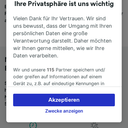
Ihre Privatsphäre ist uns wichtig
Egal, wohin die Reise geht – starten Sie mit uns.
Finden Sie hier Fahrkarten für Verbindungen von mehr
Vielen Dank für Ihr Vertrauen. Wir sind
als 170 Bahn- und Busunternehmen.
uns bewusst, dass der Umgang mit Ihren
persönlichen Daten eine große
Verantwortung darstellt. Daher möchten
wir Ihnen gerne mitteilen, wie wir Ihre
Daten verarbeiten.
Mit dem Fernbus von Nantes nach
Bourges
Wir und unsere
115
Partner speichern und/
oder greifen auf Informationen auf einem
Suchen Sie nach einem Rückfahrtticket? Dann bitte
Gerät zu, z.B. auf eindeutige Kennungen in
hier entlang:
Fernbusse von Bourges nach
Cookies, um personenbezogene Daten zu
Nantes
.
Wenn Sie lieber mit dem Zug fahren, prüfen
verarbeiten. Sie können Ihre Präferenzen
Akzeptieren
Sie die
Züge von Nantes bis Bourges
.
akzeptieren oder verwalten, einschließlich
Ihres Widerspruchsrechts bei berechtigtem
Zwecke anzeigen
Interesse. Klicken Sie dazu bitte unten oder
besuchen Sie jederzeit die Seite der