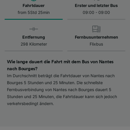
Datenschutzrichtlinie. Diese Präferenzen
Fahrtdauer
Erster und letzter Bus
werden unseren Partnern signalisiert und
from 5Std 25min
09:00 - 09:00
haben keinen Einfluss auf Surfdaten. Ihre
Daten werden nicht für Tracking-Zwecke
verwendet, wenn Sie uns gebeten haben, Ihr
Entfernung
Fernbusunternehmen
Surfverhalten nicht zu verfolgen.
298 Kilometer
Flixbus
Wir und unsere Partner verarbeiten Daten, um
Folgendes bereitzustellen:
Wie lange dauert die Fahrt mit dem Bus von Nantes
Verwendung genauer Standortdaten.
Endgeräteeigenschaften zur Identifikation
nach Bourges?
aktiv abfragen. Speichern von oder Zugriff auf
Im Durchschnitt beträgt die Fahrtdauer von Nantes nach
Informationen auf einem Endgerät.
Bourges 5 Stunden und 25 Minuten. Die schnellste
Personalisierte Werbung und Inhalte, Messung
Fernbusverbindung von Nantes nach Bourges dauert 5
von Werbeleistung und der Performance von
Stunden und 25 Minuten, die Fahrtdauer kann sich jedoch
Inhalten, Zielgruppenforschung sowie
verkehrsbedingt ändern.
Entwicklung und Verbesserung von
Angeboten.
Liste der Partner (Lieferanten)