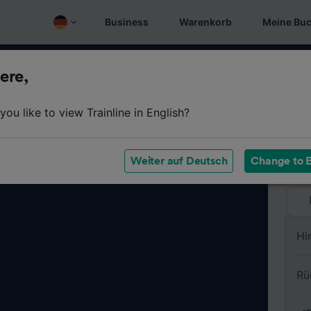
Business
Warenkorb
Meine Bu
ere,
Vo
ou like to view Trainline in English?
Na
Weiter auf Deutsch
Change to E
Hi
Rü