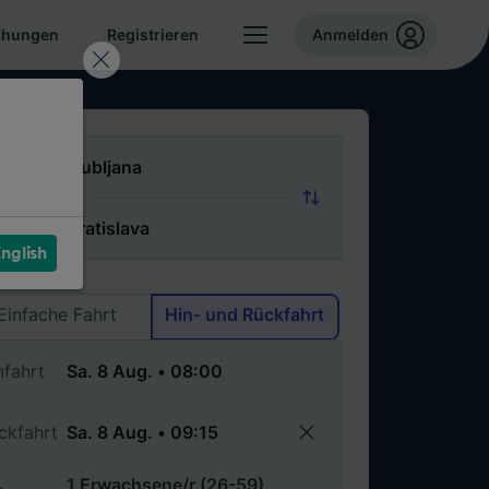
chungen
Registrieren
Anmelden
n
ch
nglish
Via
Einfache Fahrt
Hin- und Rückfahrt
nfahrt
ckfahrt
1 Erwachsene/r (26-59)