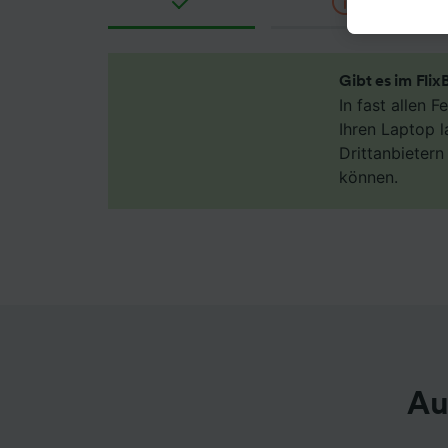
akzepti
berecht
jederzei
unseren 
Gibt es im Fli
Daten w
In fast allen 
haben, I
Ihren Laptop l
Drittanbieter
Wir und
können.
Verwend
Identifi
auf ein
Werbele
sowie E
Liste de
Au