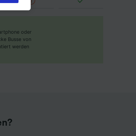
s bei
 Sie
rden
en. Ihre
 gebeten
martphone oder
ecke Busse von
ntiert werden
ellen:
mationen
 von
chung
en?