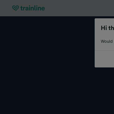
Hi th
Would y