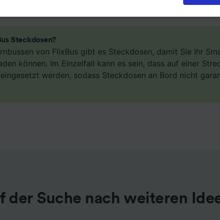
eren oder verwalten, einschließlich Ihres Widerspruchsrecht
igtem Interesse. Klicken Sie dazu bitte unten oder besuchen
t die Seite der Datenschutzrichtlinie. Diese Präferenzen we
Partnern signalisiert und haben keinen Einfluss auf Surfdat
xBus Steckdosen?
erden nicht für Tracking-Zwecke verwendet, wenn Sie uns
Fernbussen von FlixBus gibt es Steckdosen, damit Sie Ihr S
hr Surfverhalten nicht zu verfolgen.
aden können. Im Einzelfall kann es sein, dass auf einer Str
n eingesetzt werden, sodass Steckdosen an Bord nicht gara
 unsere Partner verarbeiten Daten, um Folgendes bereitzust
ung genauer Standortdaten. Endgeräteeigenschaften zur
kation aktiv abfragen. Speichern von oder Zugriff auf Infor
em Endgerät. Personalisierte Werbung und Inhalte, Messung
istung und der Performance von Inhalten, Zielgruppenfors
ntwicklung und Verbesserung von Angeboten.
r Partner (Lieferanten)
f der Suche nach weiteren Ide