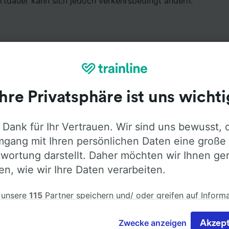
hrtdauer kann sich jedoch verkehrsbedingt ändern.
Ihre Privatsphäre ist uns wichti
Ausstattung an Bord
 Dank für Ihr Vertrauen. Wir sind uns bewusst, 
 Ljubljana nach Bratislava mit
Flixbus
fahren. Öffnen Sie d
gang mit Ihren persönlichen Daten eine große
ormationen über die Busausstattung der Anbieter zu erfah
wortung darstellt. Daher möchten wir Ihnen ge
len, wie wir Ihre Daten verarbeiten.
 unsere
115
Partner speichern und/ oder greifen auf Inform
em Gerät zu, z.B. auf eindeutige Kennungen in Cookies, um
Klimaanlage
Barrierefreiheit
Gepäck
nbezogene Daten zu verarbeiten. Sie können Ihre Präferen
Zwecke anzeigen
Akzept