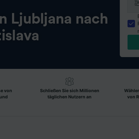
on
Ljubljana nach
islava
se von
Schließen Sie sich Millionen
Wählen
 und
täglichen Nutzern an
von R