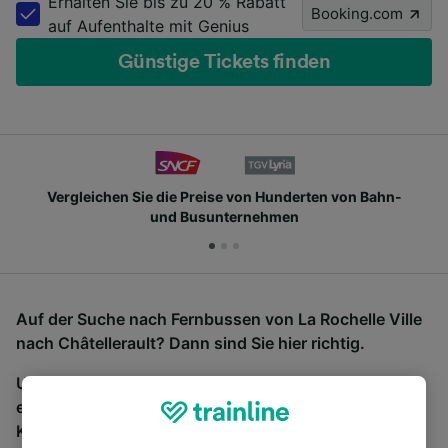
Erhalten Sie bis zu 20 % Rabatt
Booking.com
auf Aufenthalte mit Genius
Günstige Tickets finden
Vergleichen Sie die Preise von Hunderten von Bahn-
und Busunternehmen
Auf der Suche nach Fernbussen von La Rochelle Ville
nach Châtellerault? Dann sind Sie hier richtig.
Um Bustickets zu finden, starten Sie einfach oben
eine Suche und wir vergleichen Fahrtzeiten und
Kosten für Bahn- und Busreisen miteinander.