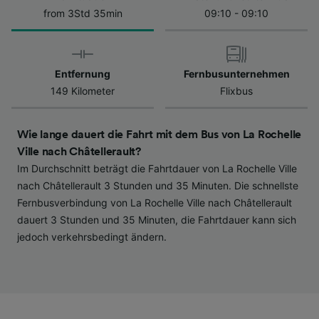
Datenschutzrichtlinie. Diese Präferenzen
from 3Std 35min
09:10 - 09:10
werden unseren Partnern signalisiert und
haben keinen Einfluss auf Surfdaten. Ihre
Daten werden nicht für Tracking-Zwecke
Entfernung
Fernbusunternehmen
verwendet, wenn Sie uns gebeten haben, Ihr
149 Kilometer
Flixbus
Surfverhalten nicht zu verfolgen.
Wir und unsere Partner verarbeiten Daten, um
Wie lange dauert die Fahrt mit dem Bus von La Rochelle
Folgendes bereitzustellen:
Ville nach Châtellerault?
Verwendung genauer Standortdaten.
Im Durchschnitt beträgt die Fahrtdauer von La Rochelle Ville
Endgeräteeigenschaften zur Identifikation
aktiv abfragen. Speichern von oder Zugriff auf
nach Châtellerault 3 Stunden und 35 Minuten. Die schnellste
Informationen auf einem Endgerät.
Fernbusverbindung von La Rochelle Ville nach Châtellerault
Personalisierte Werbung und Inhalte, Messung
dauert 3 Stunden und 35 Minuten, die Fahrtdauer kann sich
von Werbeleistung und der Performance von
jedoch verkehrsbedingt ändern.
Inhalten, Zielgruppenforschung sowie
Entwicklung und Verbesserung von
Angeboten.
Liste der Partner (Lieferanten)