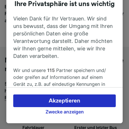
Ihre Privatsphäre ist uns wichtig
Egal, wohin die Reise geht – starten Sie mit uns.
Finden Sie hier Fahrkarten für Verbindungen von mehr
Vielen Dank für Ihr Vertrauen. Wir sind
als 170 Bahn- und Busunternehmen.
uns bewusst, dass der Umgang mit Ihren
persönlichen Daten eine große
Verantwortung darstellt. Daher möchten
wir Ihnen gerne mitteilen, wie wir Ihre
Daten verarbeiten.
Mit dem Fernbus von La Rochelle Ville
nach Châtellerault
Wir und unsere
115
Partner speichern und/
oder greifen auf Informationen auf einem
Suchen Sie nach einem Rückfahrtticket? Dann bitte
Gerät zu, z.B. auf eindeutige Kennungen in
hier entlang:
Fernbusse von Châtellerault nach La
Cookies, um personenbezogene Daten zu
Rochelle Ville
.
verarbeiten. Sie können Ihre Präferenzen
Akzeptieren
akzeptieren oder verwalten, einschließlich
Ihres Widerspruchsrechts bei berechtigtem
Zwecke anzeigen
Interesse. Klicken Sie dazu bitte unten oder
besuchen Sie jederzeit die Seite der
Fahrtdauer
Erster und letzter Bus