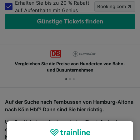
Erhalten Sie bis zu 20 % Rabatt
Booking.com
auf Aufenthalte mit Genius
Günstige Tickets finden
Vergleichen Sie die Preise von Hunderten von Bahn-
und Busunternehmen
Auf der Suche nach Fernbussen von Hamburg-Altona
nach Köln Hbf? Dann sind Sie hier richtig.
Um Bustickets zu finden, starten Sie einfach oben
eine Suche und wir vergleichen Fahrtzeiten und
Kosten für Bahn- und Busreisen miteinander.