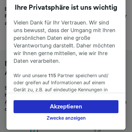
Ihre Privatsphäre ist uns wichtig
Egal, wohin die Reise geht – starten Sie mit uns.
Finden Sie hier Fahrkarten für Verbindungen von mehr
Vielen Dank für Ihr Vertrauen. Wir sind
als 170 Bahn- und Busunternehmen.
uns bewusst, dass der Umgang mit Ihren
persönlichen Daten eine große
Verantwortung darstellt. Daher möchten
wir Ihnen gerne mitteilen, wie wir Ihre
Daten verarbeiten.
Mit dem Fernbus von Hamburg-
Altona nach Köln Hbf
Wir und unsere
115
Partner speichern und/
oder greifen auf Informationen auf einem
Suchen Sie nach einem Rückfahrtticket? Dann bitte
Gerät zu, z.B. auf eindeutige Kennungen in
hier entlang:
Fernbusse von Köln Hbf nach Hamburg-
Cookies, um personenbezogene Daten zu
Altona
.
Wenn Sie lieber mit dem Zug fahren, prüfen Sie
verarbeiten. Sie können Ihre Präferenzen
Akzeptieren
die
Züge von Hamburg-Altona bis Köln Hbf
.
akzeptieren oder verwalten, einschließlich
Ihres Widerspruchsrechts bei berechtigtem
Zwecke anzeigen
Interesse. Klicken Sie dazu bitte unten oder