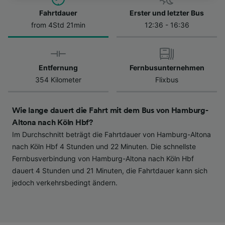
besuchen Sie jederzeit die Seite der
Datenschutzrichtlinie. Diese Präferenzen
Fahrtdauer
Erster und letzter Bus
werden unseren Partnern signalisiert und
from 4Std 21min
12:36 - 16:36
haben keinen Einfluss auf Surfdaten. Ihre
Daten werden nicht für Tracking-Zwecke
verwendet, wenn Sie uns gebeten haben, Ihr
Entfernung
Fernbusunternehmen
Surfverhalten nicht zu verfolgen.
354 Kilometer
Flixbus
Wir und unsere Partner verarbeiten Daten, um
Folgendes bereitzustellen:
Wie lange dauert die Fahrt mit dem Bus von Hamburg-
Verwendung genauer Standortdaten.
Altona nach Köln Hbf?
Endgeräteeigenschaften zur Identifikation
Im Durchschnitt beträgt die Fahrtdauer von Hamburg-Altona
aktiv abfragen. Speichern von oder Zugriff auf
Informationen auf einem Endgerät.
nach Köln Hbf 4 Stunden und 22 Minuten. Die schnellste
Personalisierte Werbung und Inhalte, Messung
Fernbusverbindung von Hamburg-Altona nach Köln Hbf
von Werbeleistung und der Performance von
dauert 4 Stunden und 21 Minuten, die Fahrtdauer kann sich
Inhalten, Zielgruppenforschung sowie
jedoch verkehrsbedingt ändern.
Entwicklung und Verbesserung von
Angeboten.
Liste der Partner (Lieferanten)