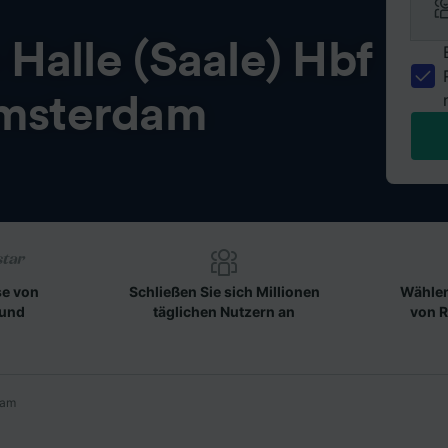
n
Halle (Saale) Hbf
msterdam
se von
Schließen Sie sich Millionen
Wählen
 und
täglichen Nutzern an
von R
dam