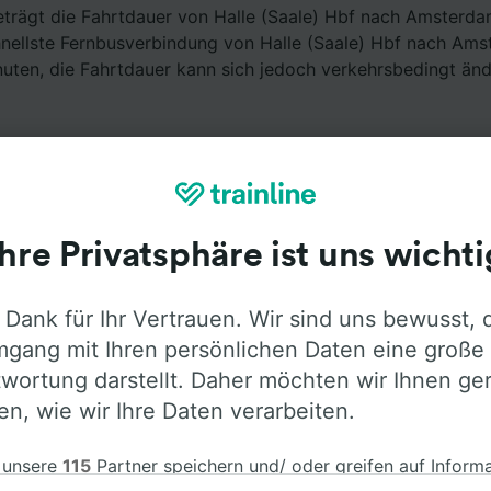
eträgt die Fahrtdauer von Halle (Saale) Hbf nach Amsterd
hnellste Fernbusverbindung von Halle (Saale) Hbf nach Am
uten, die Fahrtdauer kann sich jedoch verkehrsbedingt änd
Ihre Privatsphäre ist uns wichti
Ausstattung an Bord
 Dank für Ihr Vertrauen. Wir sind uns bewusst, 
gang mit Ihren persönlichen Daten eine große
alle (Saale) Hbf nach Amsterdam mit
Flixbus
fahren. Öffne
wortung darstellt. Daher möchten wir Ihnen ge
Informationen über die Busausstattung der Anbieter zu erf
len, wie wir Ihre Daten verarbeiten.
 unsere
115
Partner speichern und/ oder greifen auf Inform