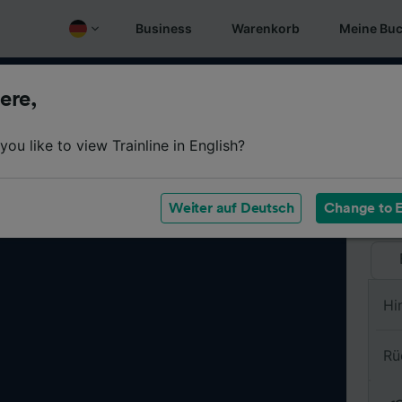
Business
Warenkorb
Meine Bu
ere,
Vo
ou like to view Trainline in English?
Na
Weiter auf Deutsch
Change to E
Hi
Rü