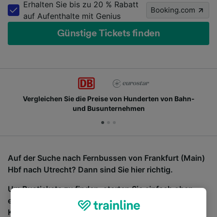
Erhalten Sie bis zu 20 % Rabatt
Booking.com
auf Aufenthalte mit Genius
Günstige Tickets finden
Vergleichen Sie die Preise von Hunderten von Bahn-
und Busunternehmen
Auf der Suche nach Fernbussen von Frankfurt (Main)
Hbf nach Utrecht? Dann sind Sie hier richtig.
Um Bustickets zu finden, starten Sie einfach oben
eine Suche und wir vergleichen Fahrtzeiten und
Kosten für Bahn- und Busreisen miteinander.