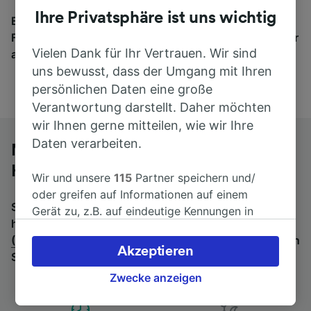
Ihre Privatsphäre ist uns wichtig
Egal, wohin die Reise geht – starten Sie mit uns.
Finden Sie hier Fahrkarten für Verbindungen von mehr
Vielen Dank für Ihr Vertrauen. Wir sind
als 170 Bahn- und Busunternehmen.
uns bewusst, dass der Umgang mit Ihren
persönlichen Daten eine große
Verantwortung darstellt. Daher möchten
wir Ihnen gerne mitteilen, wie wir Ihre
Daten verarbeiten.
Mit dem Fernbus von Frankfurt (Main)
Hbf nach Utrecht
Wir und unsere
115
Partner speichern und/
oder greifen auf Informationen auf einem
Suchen Sie nach einem Rückfahrtticket? Dann bitte
Gerät zu, z.B. auf eindeutige Kennungen in
hier entlang:
Fernbusse von Utrecht nach Frankfurt
Cookies, um personenbezogene Daten zu
(Main) Hbf
.
Wenn Sie lieber mit dem Zug fahren, prüfen
verarbeiten. Sie können Ihre Präferenzen
Akzeptieren
Sie die
Züge von Frankfurt (Main) Hbf bis Utrecht
.
akzeptieren oder verwalten, einschließlich
Ihres Widerspruchsrechts bei berechtigtem
Zwecke anzeigen
Interesse. Klicken Sie dazu bitte unten oder