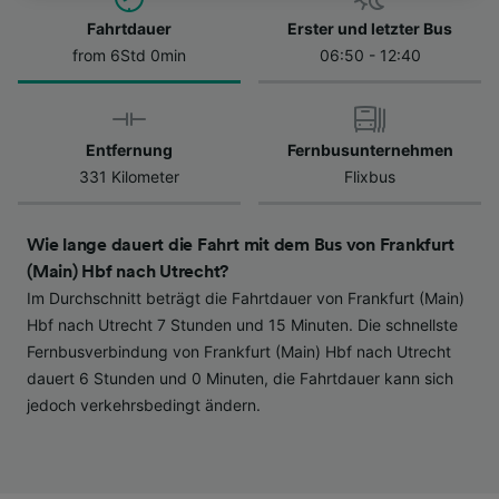
besuchen Sie jederzeit die Seite der
Datenschutzrichtlinie. Diese Präferenzen
Fahrtdauer
Erster und letzter Bus
werden unseren Partnern signalisiert und
from 6Std 0min
06:50 - 12:40
haben keinen Einfluss auf Surfdaten. Ihre
Daten werden nicht für Tracking-Zwecke
verwendet, wenn Sie uns gebeten haben, Ihr
Entfernung
Fernbusunternehmen
Surfverhalten nicht zu verfolgen.
331 Kilometer
Flixbus
Wir und unsere Partner verarbeiten Daten, um
Folgendes bereitzustellen:
Wie lange dauert die Fahrt mit dem Bus von Frankfurt
Verwendung genauer Standortdaten.
(Main) Hbf nach Utrecht?
Endgeräteeigenschaften zur Identifikation
Im Durchschnitt beträgt die Fahrtdauer von Frankfurt (Main)
aktiv abfragen. Speichern von oder Zugriff auf
Informationen auf einem Endgerät.
Hbf nach Utrecht 7 Stunden und 15 Minuten. Die schnellste
Personalisierte Werbung und Inhalte, Messung
Fernbusverbindung von Frankfurt (Main) Hbf nach Utrecht
von Werbeleistung und der Performance von
dauert 6 Stunden und 0 Minuten, die Fahrtdauer kann sich
Inhalten, Zielgruppenforschung sowie
jedoch verkehrsbedingt ändern.
Entwicklung und Verbesserung von
Angeboten.
Liste der Partner (Lieferanten)