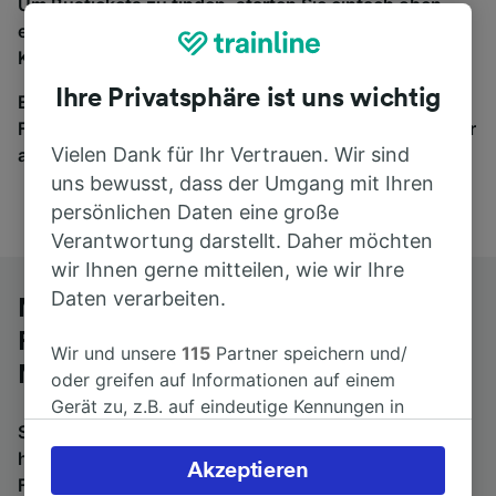
Um Bustickets zu finden, starten Sie einfach oben
eine Suche und wir vergleichen Fahrtzeiten und
Kosten für Bahn- und Busreisen miteinander.
Ihre Privatsphäre ist uns wichtig
Egal, wohin die Reise geht – starten Sie mit uns.
Finden Sie hier Fahrkarten für Verbindungen von mehr
Vielen Dank für Ihr Vertrauen. Wir sind
als 170 Bahn- und Busunternehmen.
uns bewusst, dass der Umgang mit Ihren
persönlichen Daten eine große
Verantwortung darstellt. Daher möchten
wir Ihnen gerne mitteilen, wie wir Ihre
Daten verarbeiten.
Mit dem Fernbus von Flughafen
Frankfurt am Main Fernbahnhof nach
Wir und unsere
115
Partner speichern und/
Marburg (Lahn)
oder greifen auf Informationen auf einem
Gerät zu, z.B. auf eindeutige Kennungen in
Suchen Sie nach einem Rückfahrtticket? Dann bitte
Cookies, um personenbezogene Daten zu
hier entlang:
Fernbusse von Marburg (Lahn) nach
verarbeiten. Sie können Ihre Präferenzen
Akzeptieren
Flughafen Frankfurt am Main Fernbahnhof
.
Wenn Sie
akzeptieren oder verwalten, einschließlich