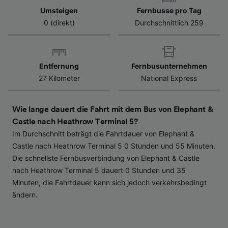
Verwendung genauer Standortdaten.
Umsteigen
Fernbusse pro Tag
Endgeräteeigenschaften zur Identifikation
0 (direkt)
Durchschnittlich 259
aktiv abfragen. Speichern von oder Zugriff auf
Informationen auf einem Endgerät.
Personalisierte Werbung und Inhalte, Messung
von Werbeleistung und der Performance von
Inhalten, Zielgruppenforschung sowie
Entfernung
Fernbusunternehmen
Entwicklung und Verbesserung von
27 Kilometer
National Express
Angeboten.
Liste der Partner (Lieferanten)
Wie lange dauert die Fahrt mit dem Bus von Elephant &
Castle nach Heathrow Terminal 5?
Im Durchschnitt beträgt die Fahrtdauer von Elephant &
Castle nach Heathrow Terminal 5 0 Stunden und 55 Minuten.
Die schnellste Fernbusverbindung von Elephant & Castle
nach Heathrow Terminal 5 dauert 0 Stunden und 35
Minuten, die Fahrtdauer kann sich jedoch verkehrsbedingt
ändern.