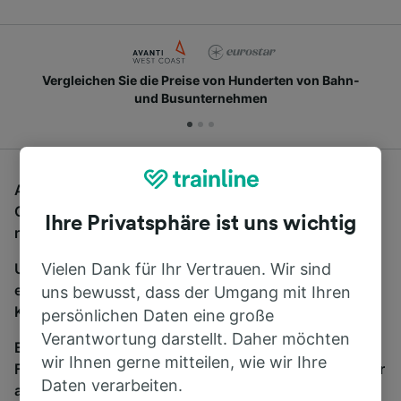
Vergleichen Sie die Preise von Hunderten von Bahn-
und Busunternehmen
Auf der Suche nach Fernbussen von Elephant &
Castle nach Heathrow Terminal 5? Dann sind Sie hier
Ihre Privatsphäre ist uns wichtig
richtig.
Um Bustickets zu finden, starten Sie einfach oben
Vielen Dank für Ihr Vertrauen. Wir sind
eine Suche und wir vergleichen Fahrtzeiten und
uns bewusst, dass der Umgang mit Ihren
Kosten für Bahn- und Busreisen miteinander.
persönlichen Daten eine große
Verantwortung darstellt. Daher möchten
Egal, wohin die Reise geht – starten Sie mit uns.
wir Ihnen gerne mitteilen, wie wir Ihre
Finden Sie hier Fahrkarten für Verbindungen von mehr
Daten verarbeiten.
als 170 Bahn- und Busunternehmen.