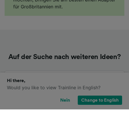
für Großbritannien mit.
Auf der Suche nach weiteren Ideen?
Fernbusse von Elephant & Castle
Hi there,
Would you like to view Trainline in English?
Fernbusse von Heathrow Terminal 5
Nein
Change to English
Andere Busrouten