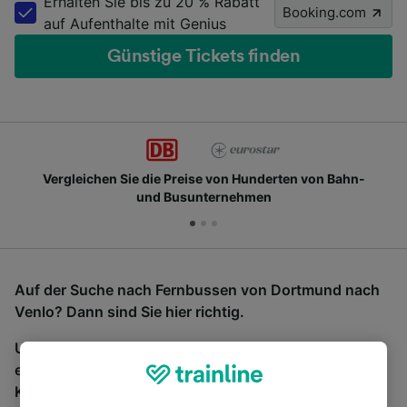
Erhalten Sie bis zu 20 % Rabatt
Booking.com
auf Aufenthalte mit Genius
Günstige Tickets finden
Vergleichen Sie die Preise von Hunderten von Bahn-
und Busunternehmen
Auf der Suche nach Fernbussen von Dortmund nach
Venlo? Dann sind Sie hier richtig.
Um Bustickets zu finden, starten Sie einfach oben
eine Suche und wir vergleichen Fahrtzeiten und
Kosten für Bahn- und Busreisen miteinander.