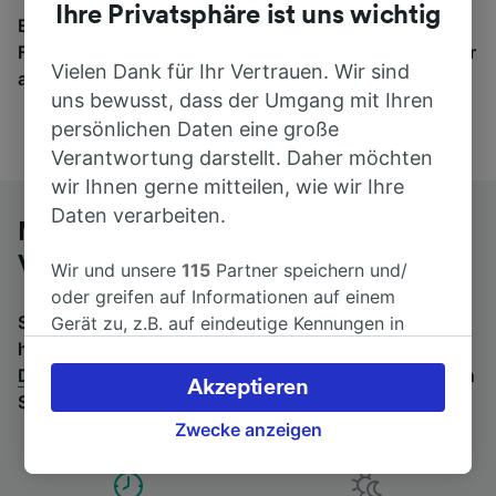
Ihre Privatsphäre ist uns wichtig
Egal, wohin die Reise geht – starten Sie mit uns.
Finden Sie hier Fahrkarten für Verbindungen von mehr
Vielen Dank für Ihr Vertrauen. Wir sind
als 170 Bahn- und Busunternehmen.
uns bewusst, dass der Umgang mit Ihren
persönlichen Daten eine große
Verantwortung darstellt. Daher möchten
wir Ihnen gerne mitteilen, wie wir Ihre
Daten verarbeiten.
Mit dem Fernbus von Dortmund nach
Venlo
Wir und unsere
115
Partner speichern und/
oder greifen auf Informationen auf einem
Suchen Sie nach einem Rückfahrtticket? Dann bitte
Gerät zu, z.B. auf eindeutige Kennungen in
hier entlang:
Fernbusse von Venlo nach
Cookies, um personenbezogene Daten zu
Dortmund
.
Wenn Sie lieber mit dem Zug fahren, prüfen
verarbeiten. Sie können Ihre Präferenzen
Akzeptieren
Sie die
Züge von Dortmund bis Venlo
.
akzeptieren oder verwalten, einschließlich
Ihres Widerspruchsrechts bei berechtigtem
Zwecke anzeigen
Interesse. Klicken Sie dazu bitte unten oder
besuchen Sie jederzeit die Seite der