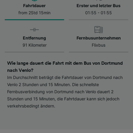
Datenschutzrichtlinie. Diese Präferenzen
Fahrtdauer
Erster und letzter Bus
werden unseren Partnern signalisiert und
from 2Std 15min
01:55 - 01:55
haben keinen Einfluss auf Surfdaten. Ihre
Daten werden nicht für Tracking-Zwecke
verwendet, wenn Sie uns gebeten haben, Ihr
Entfernung
Fernbusunternehmen
Surfverhalten nicht zu verfolgen.
91 Kilometer
Flixbus
Wir und unsere Partner verarbeiten Daten, um
Folgendes bereitzustellen:
Wie lange dauert die Fahrt mit dem Bus von Dortmund
Verwendung genauer Standortdaten.
Endgeräteeigenschaften zur Identifikation
nach Venlo?
aktiv abfragen. Speichern von oder Zugriff auf
Im Durchschnitt beträgt die Fahrtdauer von Dortmund nach
Informationen auf einem Endgerät.
Venlo 2 Stunden und 15 Minuten. Die schnellste
Personalisierte Werbung und Inhalte, Messung
Fernbusverbindung von Dortmund nach Venlo dauert 2
von Werbeleistung und der Performance von
Stunden und 15 Minuten, die Fahrtdauer kann sich jedoch
Inhalten, Zielgruppenforschung sowie
verkehrsbedingt ändern.
Entwicklung und Verbesserung von
Angeboten.
Liste der Partner (Lieferanten)