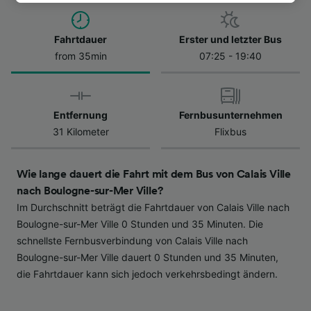
besuchen Sie jederzeit die Seite der
Datenschutzrichtlinie. Diese Präferenzen
Fahrtdauer
Erster und letzter Bus
werden unseren Partnern signalisiert und
from 35min
07:25 - 19:40
haben keinen Einfluss auf Surfdaten. Ihre
Daten werden nicht für Tracking-Zwecke
verwendet, wenn Sie uns gebeten haben, Ihr
Surfverhalten nicht zu verfolgen.
Entfernung
Fernbusunternehmen
31 Kilometer
Flixbus
Wir und unsere Partner verarbeiten Daten, um
Folgendes bereitzustellen:
Verwendung genauer Standortdaten.
Wie lange dauert die Fahrt mit dem Bus von Calais Ville
Endgeräteeigenschaften zur Identifikation
nach Boulogne-sur-Mer Ville?
aktiv abfragen. Speichern von oder Zugriff auf
Im Durchschnitt beträgt die Fahrtdauer von Calais Ville nach
Informationen auf einem Endgerät.
Personalisierte Werbung und Inhalte, Messung
Boulogne-sur-Mer Ville 0 Stunden und 35 Minuten. Die
von Werbeleistung und der Performance von
schnellste Fernbusverbindung von Calais Ville nach
Inhalten, Zielgruppenforschung sowie
Boulogne-sur-Mer Ville dauert 0 Stunden und 35 Minuten,
Entwicklung und Verbesserung von
die Fahrtdauer kann sich jedoch verkehrsbedingt ändern.
Angeboten.
Liste der Partner (Lieferanten)