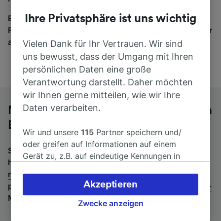
Ihre Privatsphäre ist uns wichtig
Egal, wohin die Reise geht – starten Sie mit uns.
Finden Sie hier Fahrkarten für Verbindungen von mehr
als 170 Bahn- und Busunternehmen.
Vielen Dank für Ihr Vertrauen. Wir sind
uns bewusst, dass der Umgang mit Ihren
persönlichen Daten eine große
Verantwortung darstellt. Daher möchten
wir Ihnen gerne mitteilen, wie wir Ihre
Daten verarbeiten.
Mit dem Fernbus von Calais Ville nach
Boulogne-sur-Mer Ville
Wir und unsere
115
Partner speichern und/
oder greifen auf Informationen auf einem
Suchen Sie nach einem Rückfahrtticket? Dann bitte
Gerät zu, z.B. auf eindeutige Kennungen in
hier entlang:
Fernbusse von Boulogne-sur-Mer Ville
Cookies, um personenbezogene Daten zu
nach Calais Ville
.
Wenn Sie lieber mit dem Zug fahren,
verarbeiten. Sie können Ihre Präferenzen
Akzeptieren
prüfen Sie die
Züge von Calais Ville bis Boulogne-sur-
akzeptieren oder verwalten, einschließlich
Mer Ville
.
Ihres Widerspruchsrechts bei berechtigtem
Zwecke anzeigen
Interesse. Klicken Sie dazu bitte unten oder