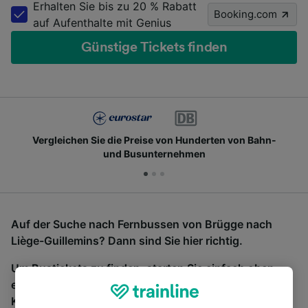
Erhalten Sie bis zu 20 % Rabatt
Booking.com
auf Aufenthalte mit Genius
Günstige Tickets finden
Vergleichen Sie die Preise von Hunderten von Bahn-
und Busunternehmen
Auf der Suche nach Fernbussen von Brügge nach
Liège-Guillemins? Dann sind Sie hier richtig.
Um Bustickets zu finden, starten Sie einfach oben
eine Suche und wir vergleichen Fahrtzeiten und
Kosten für Bahn- und Busreisen miteinander.