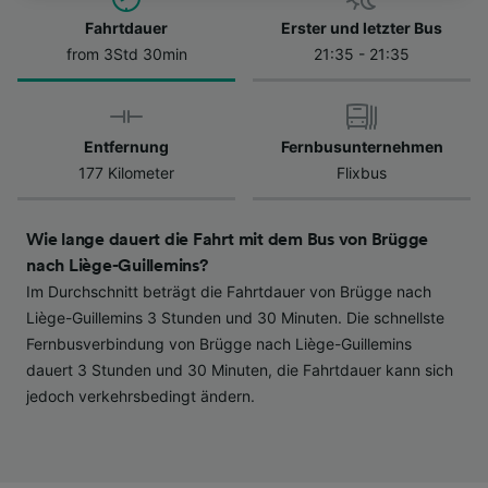
besuchen Sie jederzeit die Seite der
Datenschutzrichtlinie. Diese Präferenzen
Fahrtdauer
Erster und letzter Bus
werden unseren Partnern signalisiert und
from 3Std 30min
21:35 - 21:35
haben keinen Einfluss auf Surfdaten. Ihre
Daten werden nicht für Tracking-Zwecke
verwendet, wenn Sie uns gebeten haben, Ihr
Entfernung
Fernbusunternehmen
Surfverhalten nicht zu verfolgen.
177 Kilometer
Flixbus
Wir und unsere Partner verarbeiten Daten, um
Folgendes bereitzustellen:
Wie lange dauert die Fahrt mit dem Bus von Brügge
Verwendung genauer Standortdaten.
nach Liège-Guillemins?
Endgeräteeigenschaften zur Identifikation
Im Durchschnitt beträgt die Fahrtdauer von Brügge nach
aktiv abfragen. Speichern von oder Zugriff auf
Informationen auf einem Endgerät.
Liège-Guillemins 3 Stunden und 30 Minuten. Die schnellste
Personalisierte Werbung und Inhalte, Messung
Fernbusverbindung von Brügge nach Liège-Guillemins
von Werbeleistung und der Performance von
dauert 3 Stunden und 30 Minuten, die Fahrtdauer kann sich
Inhalten, Zielgruppenforschung sowie
jedoch verkehrsbedingt ändern.
Entwicklung und Verbesserung von
Angeboten.
Liste der Partner (Lieferanten)