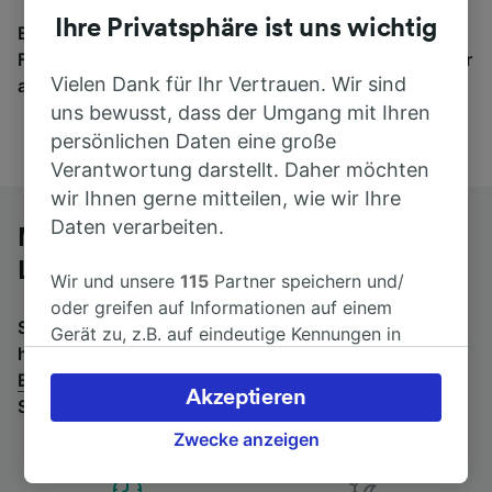
Ihre Privatsphäre ist uns wichtig
Egal, wohin die Reise geht – starten Sie mit uns.
Finden Sie hier Fahrkarten für Verbindungen von mehr
Vielen Dank für Ihr Vertrauen. Wir sind
als 170 Bahn- und Busunternehmen.
uns bewusst, dass der Umgang mit Ihren
persönlichen Daten eine große
Verantwortung darstellt. Daher möchten
wir Ihnen gerne mitteilen, wie wir Ihre
Daten verarbeiten.
Mit dem Fernbus von Brügge nach
Liège-Guillemins
Wir und unsere
115
Partner speichern und/
oder greifen auf Informationen auf einem
Suchen Sie nach einem Rückfahrtticket? Dann bitte
Gerät zu, z.B. auf eindeutige Kennungen in
hier entlang:
Fernbusse von Liège-Guillemins nach
Cookies, um personenbezogene Daten zu
Brügge
.
Wenn Sie lieber mit dem Zug fahren, prüfen
verarbeiten. Sie können Ihre Präferenzen
Akzeptieren
Sie die
Züge von Brügge bis Liège-Guillemins
.
akzeptieren oder verwalten, einschließlich
Ihres Widerspruchsrechts bei berechtigtem
Zwecke anzeigen
Interesse. Klicken Sie dazu bitte unten oder